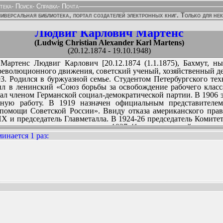
тека
-
Поиск
-
Справка
-
Почта
иверсальная библиотека, портал создателей электронных книг. Только для не
Людвиг Карлович Мартенс
(Ludwig Christian Alexander Karl Martens)
(20.12.1874 - 19.10.1948)
Мартенс Людвиг Карлович [20.12.1874 (1.1.1875), Бахмут, нын
еволюционного движения, советский ученый, хозяйственный дея
. Родился в буржуазной семье. Студентом Петербургского тех
л в ленинский «Союз борьбы за освобождение рабочего класса
тал членом Германской социал-демократической партии. В 1906
ную работу. В 1919 назначен официальным представителе
помощи Советской России». Ввиду отказа американского пра
Х и председатель Главметалла. В 1924-26 председатель Комите
льского дизельного института, в 1927-41 также главный редакт
 теории поршневых двигателей внутреннего сгорания. С 194
инается 1 раз
:
ННЫХ ИЗДАНИЙ: