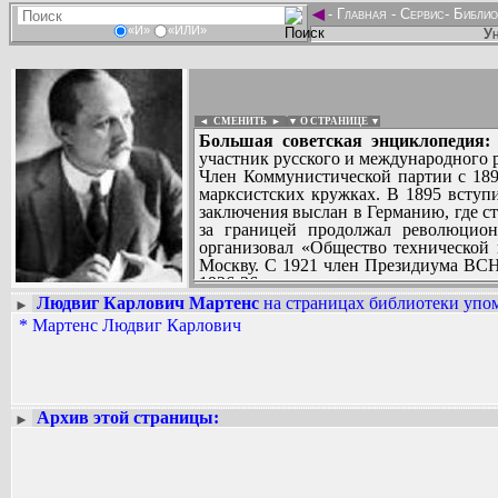
◄
-
Главная
-
Сервис
-
Библио
«И»
«ИЛИ»
Ун
◄ СМЕНИТЬ
►
|
▼ О СТРАНИЦЕ ▼
Большая советская энциклопедия:
участник русского и международного р
Член Коммунистической партии с 1893
марксистских кружках. В 1895 вступи
заключения выслан в Германию, где с
за границей продолжал революцион
организовал «Общество технической 
Москву. С 1921 член Президиума ВСН
1926-36 директор научно-исследовате
научных трудов по дизелестроению и
Людвиг Карлович Мартенс
на страницах библиотеки упом
►
Вадим Ершов...
научно-редакционной деятельностью.
*
Мартенс Людвиг Карлович
...
СПИСОК НЕКОТОРЫХ ОЦИФРОВА
...
Архив этой страницы:
►