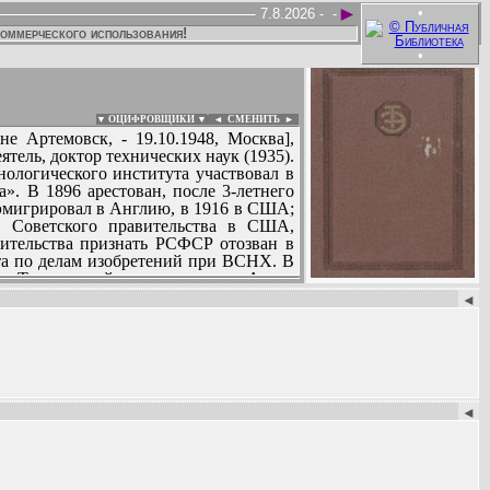
►
•
7.8.2026 -
-
коммерческого использования!
•
▼ ОЦИФРОВЩИКИ ▼
|
◄
СМЕНИТЬ ►
е Артемовск, - 19.10.1948, Москва],
тель, доктор технических наук (1935).
нологического института участвовал в
». В 1896 арестован, после 3-летнего
 эмигрировал в Англию, в 1916 в США;
м Советского правительства в США,
вительства признать РСФСР отозван в
та по делам изобретений при ВСНХ. В
ор «Технической энциклопедии». Автор
:
1 персональный пенсионер, занимался
◄
◄