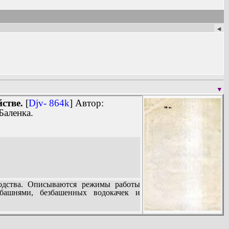
◄
▼
стве.
[
Djv- 864k
] Автор:
Баленка.
водства. Описываются режимы работы
башнями, безбашенных водокачек и
60).