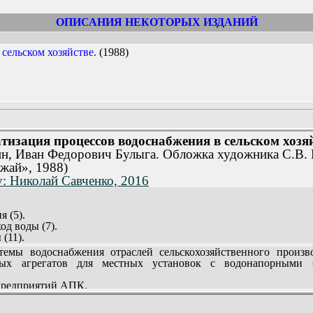
ОПИСАНИЯ НЕКОТОРЫХ ИЗДАНИЙ
сельском хозяйстве.
(1988)
тизация процессов водоснабжения в сельском хозяй
, Иван Федорович Булыга. Обложка художника С.В. 
жай», 1988)
v: Николай Савченко, 2016
 (5).
од воды (7).
(11).
нтробежных насосов (17).
емы водоснабжения отраслей сельскохозяйственного произ
 станции (28).
ных агрегатов для местных установок с водонапорными 
ств и систем управления насосными агрегатами водоснабжения (
предприятий АПК.