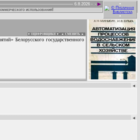
►
•
6.8.2026 -
-
коммерческого использования!
•
▼ ОЦИФРОВЩИКИ ▼
|
◄
СМЕНИТЬ ►
иятий» Белорусского государственного
:
◄
◄