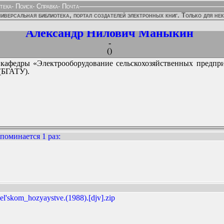
тека
-
Поиск
-
Справка
-
Почта
иверсальная библиотека, портал создателей электронных книг. Только для не
Александр Нилович Маныкин
-
()
т кафедры «Электрооборудование сельскохозяйственных предпр
(БГАТУ).
поминается 1 раз
:
ННЫХ ИЗДАНИЙ:
'skom_hozyaystve.(1988).[djv].zip