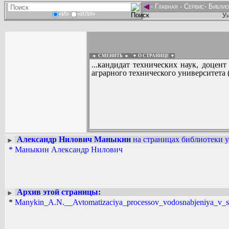
◄
-
Главная
-
Сервис
-
Библио
«И»
«ИЛИ»
Ун
◄ СМЕНИТЬ
►
|
▼ О СТРАНИЦЕ ▼
...кандидат технических наук, доцен
аграрного технического университета 
Александр Нилович Маныкин
на страницах библиотеки у
►
Вадим Ершов...
*
Маныкин Александр Нилович
...
СПИСОК НЕКОТОРЫХ ОЦИФРОВА
...
Архив этой страницы:
►
*
Manykin_A.N.__Avtomatizaciya_processov_vodosnabjeniya_v_sel