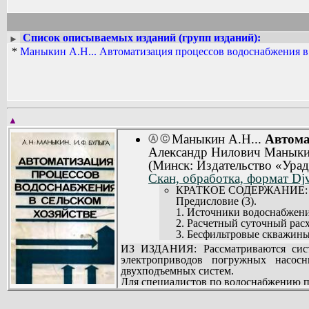
Список описываемых изданий (групп изданий):
►
*
Маныкин А.Н... Автоматизация процессов водоснабжения в 
▲
Маныкин А.Н...
Автома
Ⓐ
Ⓒ
Александр Нилович Маныкин
(Минск: Издательство «Урад
Скан, обработка, формат Dj
КРАТКОЕ СОДЕРЖАНИЕ:
Предисловие (3).
1. Источники водоснабжения
2. Расчетный суточный расх
3. Бесфильтровые скважины 
4. Регулирование подачи це
ИЗ ИЗДАНИЯ: Рассматриваются сист
5. Водопроводные насосные
электроприводов погружных насос
6. Совершенствование сред
двухподъемных систем.
Заключение (70).
Для специалистов по водоснабжению 
Литература (71).