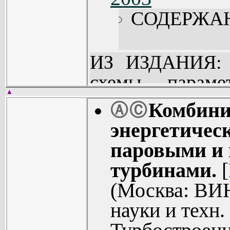
СОДЕРЖА
ИЗ ИЗДАНИЯ: 
схемы, парам
▲
газотурбинных
Комбини
Ⓐ
Ⓒ
установок,
энергетичес
электростанц
паровыми и
промышленны
турбинами.
[
транспортных о
(Москва: ВИН
рубежом. Опи
науки и техн.
установки