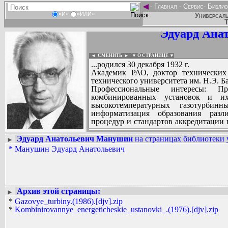
◄
-
Главная
-
Сервис
-
Библио
«И»
«ИЛИ»
Универсаль
Т
Эдуард Ана
◄ СМЕНИТЬ
►
|
▼ О СТРАНИЦЕ ▼
...родился 30 декабря 1932 г.
Академик РАО, доктор технических 
технического университета им. Н.Э. Б
Профессиональные интересы: П
комбинированных установок и их
высокотемпературных газотурбин
информатизация образования разл
процедур и стандартов аккредитации 
управленческих кадров.
Эдуард Анатольевич Манушин
на страницах библиотеки 
►
*
Манушин Эдуард Анатольевич
Вадим Ершов...
...
СПИСОК НЕКОТОРЫХ ОЦИФРОВА
...
Архив этой страницы:
►
*
Gazovye_turbiny.(1986).[djv].zip
*
Kombinirovannye_energeticheskie_ustanovki_.(1976).[djv].zip