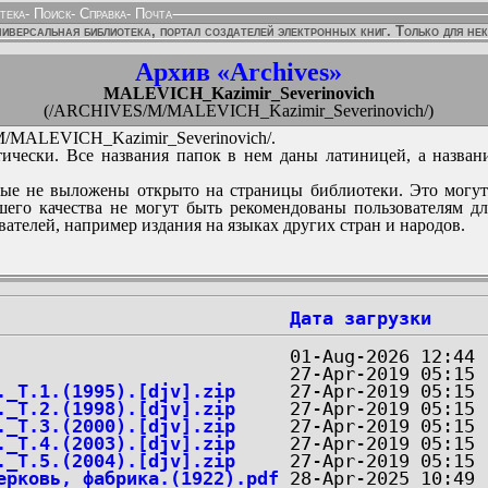
тека
-
Поиск
-
Справка
-
Почта
иверсальная библиотека, портал создателей электронных книг. Только для не
Архив «Archives»
MALEVICH_Kazimir_Severinovich
(/ARCHIVES/M/MALEVICH_Kazimir_Severinovich/)
MALEVICH_Kazimir_Severinovich/.
ически. Все названия папок в нем даны латиницей, а назван
ые не выложены открыто на страницы библиотеки. Это могут
его качества не могут быть рекомендованы пользователям д
вателей, например издания на языках других стран и народов.
Дата загрузки
._T.1.(1995).[djv].zip
._T.2.(1998).[djv].zip
._T.3.(2000).[djv].zip
._T.4.(2003).[djv].zip
._T.5.(2004).[djv].zip
ерковь, фабрика.(1922).pdf