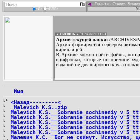
◄
-
Главная
-
Сервис
-
Библио
Ун
«И»
«ИЛИ»
◄ СМЕНИТЬ
►
|
▼ РАЗВЕРНУТЬ ▼
Архив текущей папки:
/ARCHIVES/M/
Архив формируется сервером автомат
кириллицей.
В Архиве можно найти файлы, котор
оцифровки, которые по причине худш
изданий не для широкого круга пользо
...
 Имя
<Назад---------<
_Malevich_K.S..zip
Malevich_K.S.__Sobranie_sochineniy_v_5_tt
Malevich_K.S.__Sobranie_sochineniy_v_5_tt
Malevich_K.S.__Sobranie_sochineniy_v_5_tt
Malevich_K.S.__Sobranie_sochineniy_v_5_tt
Malevich_K.S.__Sobranie_sochineniy_v_5_tt
Малевич К.С._ Бог не скинут. Искусство, ц