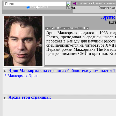
◄
-
Главная
-
Сервис
-
Библио
«И»
«ИЛИ»
Универсаль
Т
Эрик
(Er
◄ СМЕНИТЬ
►
|
▼ О СТРАНИЦЕ ▼
Эрик Маккормак родился в 1938 году
Глазго, преподавал в средней школе
переехал в Канаду для научной работы
специализируется на литературе XVII 
Первый роман Маккормака The Paradise 
центре внимания СМИ и критики. Его 
Эрик Маккормак
на страницах библиотеки упоминается 1 
►
*
Маккормак Эрик
Вадим Ершов...
...
СПИСОК НЕКОТОРЫХ ОЦИФРОВА
...
Архив этой страницы:
►