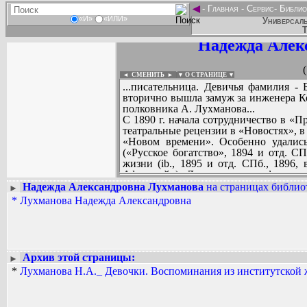
◄
-
Главная
-
Сервис
-
Библио
«И»
«ИЛИ»
Универсаль
Т
Надежда Алек
◄ СМЕНИТЬ
►
|
▼ О СТРАНИЦЕ ▼
...писательница. Девичья фамилия - 
вторично вышла замуж за инженера Ко
полковника А. Лухманова...
С 1890 г. начала сотрудничество в «П
театральные рецензии в «Новостях», 
«Новом времени». Особенно удались
(«Русское богатство», 1894 и отд. С
жизни (ib., 1895 и отд. СПб., 1896,
Афанасий»). Л. переделала с француз
Жен» (Сарду), «Нож моей жены», «Напо
Надежда Александровна Лухманова
на страницах библиот
►
*
Лухманова Надежда Александровна
Вадим Ершов...
...
СПИСОК НЕКОТОРЫХ ОЦИФРОВА
...
Архив этой страницы:
►
*
Лухманова Н.А._ Девочки. Воспоминания из институтской ж