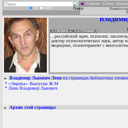
◄
-
Главная
-
Сервис
-
Библио
«И»
«ИЛИ»
Универсаль
Т
Владими
◄ СМЕНИТЬ
►
|
▼ О СТРАНИЦЕ ▼
...российский врач, психолог, писате
доктор психологических наук, автор 
медицине, психотерапевт с многолетн
Владимир Львович Леви
на страницах библиотеки упомин
►
*
«Эврика». Выпуски Ж-М
Вадим Ершов...
*
Леви Владимир Львович
...
СПИСОК НЕКОТОРЫХ ОЦИФРОВА
...
Архив этой страницы:
►