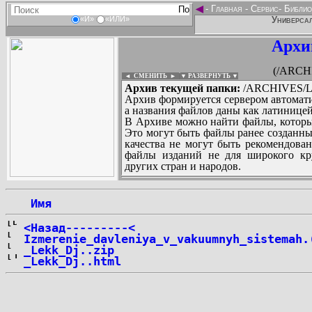
◄
-
Главная
-
Сервис
-
Библио
Универсал
«И»
«ИЛИ»
Архи
(/ARCH
◄ СМЕНИТЬ
►
|
▼ РАЗВЕРНУТЬ ▼
Архив текущей папки:
/ARCHIVES/L
Архив формируется сервером автомати
а названия файлов даны как латиницей
В Архиве можно найти файлы, которы
Это могут быть файлы ранее созданны
качества не могут быть рекомендован
файлы изданий не для широкого кру
других стран и народов.
 Имя
...
<Назад---------<
Izmerenie_davleniya_v_vakuumnyh_sistemah.
_Lekk_Dj..zip
_Lekk_Dj..html