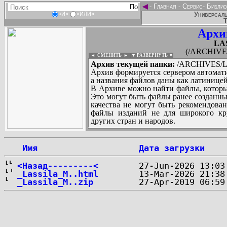
◄
-
Главная
-
Сервис
-
Библио
Универсаль
«И»
«ИЛИ»
Т
Архи
LA
(/ARCHIVE
◄ СМЕНИТЬ
►
|
▼ РАЗВЕРНУТЬ ▼
Архив текущей папки:
/ARCHIVES/L
Архив формируется сервером автомати
а названия файлов даны как латиницей
В Архиве можно найти файлы, которы
Это могут быть файлы ранее созданны
качества не могут быть рекомендован
файлы изданий не для широкого кру
других стран и народов.
 Имя
Дата загрузки
...
<Назад---------<
_Lassila_M..html
_Lassila_M..zip