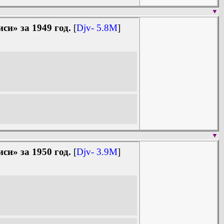
▼
и» за 1949 год.
[
Djv- 5.8M
]
▼
и» за 1950 год.
[
Djv- 3.9M
]