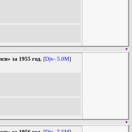
▼
и» за 1955 год.
[
Djv- 5.0M
]
▼
и» за 1956 год.
[
Djv- 7.5M
]