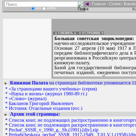
◄
-
Главная
-
Сервис
-
Библио
«И»
«ИЛИ»
Ун
◄ СМЕНИТЬ
►
|
▼ О СТРАНИЦЕ ▼
Большая советская энциклопедия:
научно-исследовательское учреждение 
Основан 27 апреля (10 мая) 1917 в
передаче библиографического дела в
реорганизована в Российскую центра
книжную палату.
Базой для государственной библиогр
печатных изданий, ежедневно посту
экземпляр остается во В. к.п. непри
библиографии поступает на хранение в
Книжная Палата
на страницах библиотеки упоминается 11
►
Вадим Ершов...
Унаследовав от дореволюционной ре
*
«За страницами вашего учебника» (серия)
...
по делам печати с 1907), палата за
*
«Наука и жизнь» (журнал 1980-89 гг.)
выпускаемой в стране. Общесоюзную б
*
«Слово» (журнал)
СПИСОК НЕКОТОРЫХ ОЦИФРОВА
русском языке. Палата систематиче
*
Бакланов Григорий Яковлевич
...
«Летописи» Всесоюзной книжной пала
*
История. Отдельные издания (рус.)
народов СССР и зарубежных стран» (с 1
*
Книжная Палата
Архив этой страницы:
►
С 1927 палата издает печатные кат
*
Ковалевский Николай Федорович
*
Список книг, не подлежащих распространению в книготоргов
журналов, сборников, центральных г
*
Литература. Универсальная: Библиографии, справочники
*
Список книг, не подлежащих распространению в книготоргов
технической информации. Карточки н
*
Моргенштерн Исаак Григорьевич
*
Pechat'_SSSR_v_1990_g._Sb.(1991).[djv].zip
универсальных библиотек, сокращенн
*
Смирнов Сергей Анатольевич
*
Periodicheskaya_pechat'_SSSR_1917-1949._T.01.V.1.(1958).[djv
отраслевыми комплектами. Единый ком