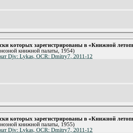
1958) Библиографический указатель
1958) Библиографический указатель
иографический указатель
иографический указатель
иографический указатель
иографический указатель
иографический указатель
уски которых зарегистрированы в «Книжной летопис
иографический указатель
союзной книжной палаты, 1954)
иографический указатель
иографический указатель
ат Djv: Lykas, OCR: Dmitry7, 2011-12
иографический указатель
 и книготорговой сети. Часть 1.
(1960)
 и книготорговой сети. Часть 2.
(1961)
уски которых зарегистрированы в «Книжной летопис
союзной книжной палаты, 1955)
ат Djv: Lykas, OCR: Dmitry7, 2011-12