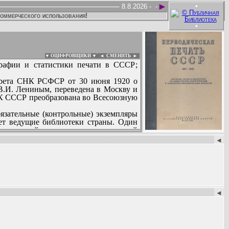
►
•
8.8.2026 -
-
коммерческого использования!
•
▼ ОЦИФРОВЩИКИ ▼
|
◄
СМЕНИТЬ ►
графии и статистики печати в СССР;
екрета СНК РСФСР от 30 июня 1920 о
В.И. Лениным, переведена в Москву и
ИК СССР преобразована во Всесоюзную
язательные (контрольные) экземпляры
ет ведущие библиотеки страны. Один
и сведений в органах государственной
:
превышал 34 млн. единиц хранения).
◄
 (издававшуюся Главным управлением
рацией все виды печатной продукции,
мо от языка текста, В. к.п. ведет на
филированные по видам изданий (см.
, бюллетень «Литература и искусство
◄
 диссертаций, статьи и рецензии из
артотек библиотек и органов научно-
тся полными комплектами для научных
раты диссертаций издаются полными и
бщий тираж всех видов карточек около