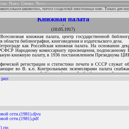
тека
-
Поиск
-
Справка
-
Почта
иверсальная библиотека, портал создателей электронных книг. Только для не
Книжная палата
-
(10.05.1917)
Всесоюзная книжная палата, центр государственной библио
в области библиографии, книговедения и издательского дела.
 Петрограде как Российская книжная палата. На основании д
 РСФСР Народному комиссариату просвещения, подписанному 
льную книжную палату, в 1936 постановлением Президиума Ц
афической регистрации и статистики печати в СССР служат об
пающие во В. к.п. Контрольными экземплярами палата снабжа
косновенным и после библиографической обработки и публикаци
 Архив советской печати (общий фонд архива на 1 января 1970 
 раз
:
гистрационной библиографии одну только «Книжную летопись»
 годы Советской власти охватила библиографической регист
иблиографическую регистрацию произведений печати, независи
ННЫХ ИЗДАНИЙ:
ски издает библиографические журналы - «летописи», про
ты), ежегодники (см. Ежегодники Всесоюзной книжной палаты)
957, выходит 6 раз в год).
аложные карточки на выходящие в СССР книги, авторефераты
ой сети.(1981).djvu
азет. Эти карточки предназначаются для ведения каталогов, к
ой сети.(1981).pdf
а книги, статьи и рецензии из журналов и сборников выпускаю
ыми - для крупных массовых библиотек. Карточки на авторефе
].zip
плект составляют карточки на статьи из центральных газет. О