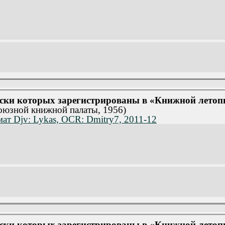
уски которых зарегистрированы в «Книжной летопис
союзной книжной палаты, 1956)
ат Djv: Lykas, OCR: Dmitry7, 2011-12
уски которых зарегистрированы в «Книжной летопис