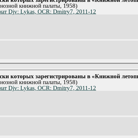
союзной книжной палаты, 1958)
ат Djv: Lykas, OCR: Dmitry7, 2011-12
уски которых зарегистрированы в «Книжной летопис
союзной книжной палаты, 1958)
ат Djv: Lykas, OCR: Dmitry7, 2011-12