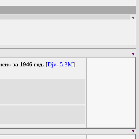
, общественных организаций, научных
◄
обеспечивает потребности органов
по СССР в целом, так и по отдельным
никах «Печать СССР в... году».
т в междуведомственных комиссиях по
фикации. В составе палаты действуют
и. При В. к.п. создан Ученый совет, в
 издательств и других учреждений и
ган советских библиографов - сборник
▼
ния и материалы» (с 1959), сборник
и» за 1946 год.
[
Djv- 5.3M
]
но-технической информации по печати
яет В. к.п.), а также в Башкирской,
 которыми осуществляет В. к.п. (см.
▼