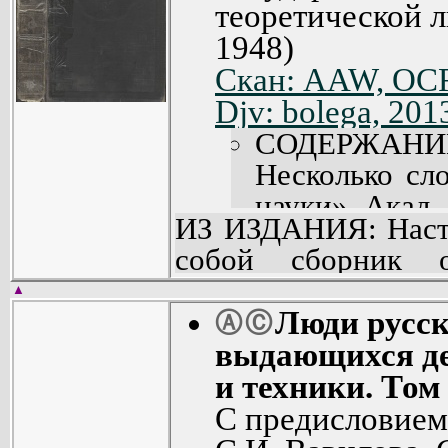
теоретической л
1948)
Скан: AAW, OCR
Djv: bolega, 201
СОДЕРЖАНИ
Несколько сл
науки». Акад. 
ИЗ ИЗДАНИЯ: Насто
От издательств
собой сборник 
Советская н
деятелях русского 
Акад. С.И. Ва
▲
Ее задача в том, ч
Люди русск
Ⓐ
Ⓒ
ФИЗИКО-МА
круги советских
выдающихся де
НАУКИ.
деятельностью кру
и техники. Том 
Михаил Васи
естествоиспытател
С предисловием
С.И. Вавилов (
хотя бы в общи