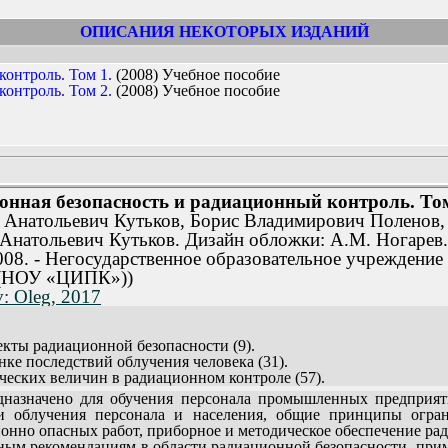
ОПИСАНИЯ НЕКОТОРЫХ ИЗДАНИЙ
контроль. Том 1.
(2008) Учебное пособие
контроль. Том 2.
(2008) Учебное пособие
онная безопасность и радиационный контроль. Том
 Анатольевич Кутьков, Борис Владимирович Поленов
Анатольевич Кутьков. Дизайн обложки: А.М. Ногарев.
8. - Негосударственное образовательное учреждение
 (НОУ «ЦИПК»))
: Oleg, 2017
екты радиационной безопасности (9).
енке последствий облучения человека (31).
ческих величин в радиационном контроле (57).
ия персонала и населения (71).
назначено для обучения персонала промышленных предприя
граничения облучения человека (91).
и облучения персонала и населения, общие принципы огран
ссионального облучения (115).
онно опасных работ, приборное и методическое обеспечение ра
ости при выполнении радиационно опасных работ (141).
ым рекомендациям в области радиационной безопасности, при