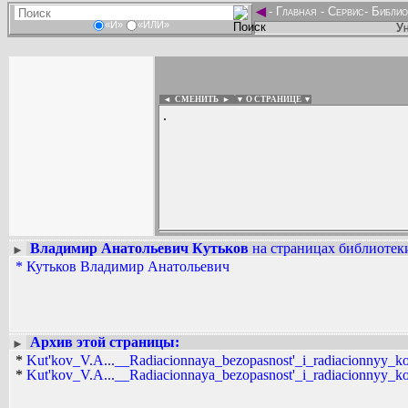
◄
-
Главная
-
Сервис
-
Библио
«И»
«ИЛИ»
Ун
◄ СМЕНИТЬ
►
|
▼ О СТРАНИЦЕ ▼
.
Владимир Анатольевич Кутьков
на страницах библиотеки
►
Вадим Ершов...
*
Кутьков Владимир Анатольевич
...
СПИСОК НЕКОТОРЫХ ОЦИФРОВА
...
Архив этой страницы:
►
*
Kut'kov_V.A...__Radiacionnaya_bezopasnost'_i_radiacionnyy_kont
*
Kut'kov_V.A...__Radiacionnaya_bezopasnost'_i_radiacionnyy_kont