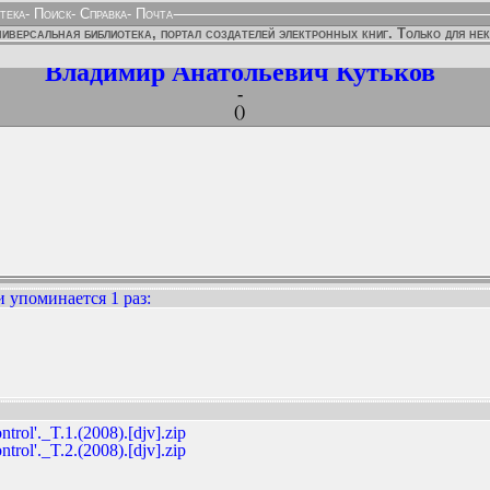
тека
-
Поиск
-
Справка
-
Почта
иверсальная библиотека, портал создателей электронных книг. Только для не
Владимир Анатольевич Кутьков
-
()
 упоминается 1 раз
:
ННЫХ ИЗДАНИЙ:
rol'._T.1.(2008).[djv].zip
rol'._T.2.(2008).[djv].zip