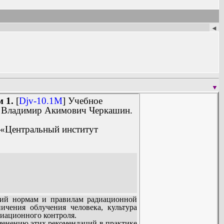
◄
▼
 1.
[
Djv-10.1M
] Учебное
, Владимир Акимович Черкашин.
 «Центральный институт
тий нормам и правилам радиационной
ичения облучения человека, культура
диационного контроля.
менению этих рекомендаций в практике