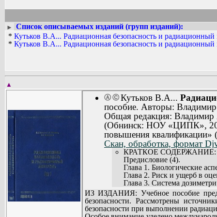
Список описываемых изданий (групп изданий):
►
*
Кутьков В.А... Радиационная безопасность и радиационный 
*
Кутьков В.А... Радиационная безопасность и радиационный 
▲
Кутьков В.А...
Радиаци
Ⓐ
Ⓒ
пособие. Авторы: Владимир
Общая редакция: Владимир 
(Обнинск: НОУ «ЦИПК», 200
повышения квалификации»
Скан, обработка, формат Djv
КРАТКОЕ СОДЕРЖАНИЕ:
Предисловие (4).
Глава 1. Биологические асп
Глава 2. Риск и ущерб в оц
Глава 3. Система дозиметри
Глава 4. Источники облучен
ИЗ ИЗДАНИЯ: Учебное пособие пред
Глава 5. Общие принципы о
безопасности. Рассмотрены источник
Глава 6. Ограничение профе
безопасности при выполнении радиаци
Глава 7. Культура безопасн
Особое внимание уделено международн