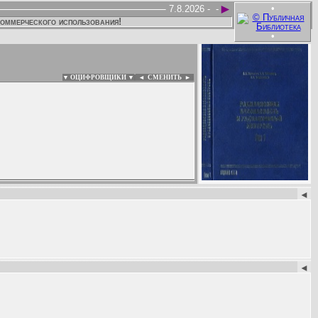
►
•
7.8.2026 -
-
коммерческого использования!
•
▼ ОЦИФРОВЩИКИ ▼
|
◄
СМЕНИТЬ ►
:
◄
◄