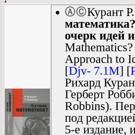
исчисления 
▲
Курант Р.
Ⓐ
Ⓒ
Вторая гла
математика
переменны
очерк идей и
(39).
Mathematics?
Третья г
Approach to I
дифференц
[
Djv- 7.1M
] [
и его приме
Рихард Курант
Четвертая
Герберт Робби
функций о
Robbins). Пер
(171).
под редакцие
Пятая глав
5-е издание, 
многоме