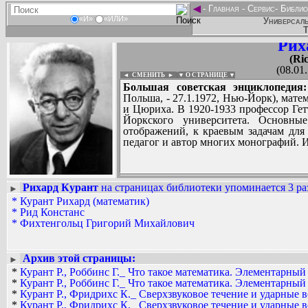
◄
-
Главная
-
Сервис
-
Библио
«И»
«ИЛИ»
Универсаль
Т
Рих
(Ri
(08.01
◄ СМЕНИТЬ
►
|
▼ О СТРАНИЦЕ ▼
Большая советская энциклопедия:
Польша, - 27.1.1972, Нью-Йорк), мате
и Цюриха. В 1920-1933 профессор Гет
Йоркского университета. Основны
отображений, к краевым задачам дл
педагог и автор многих монографий.
Рихард Курант
на страницах библиотеки упоминается 3 ра
►
*
Курант Рихард (математик)
Вадим Ершов...
*
Рид Констанс
pohorsky...
*
Фихтенгольц Григорий Михайлович
СПИСОК НЕКОТОРЫХ ОЦИФРОВА
...
Архив этой страницы:
►
*
Курант Р., Роббинс Г._ Что такое математика. Элементарный 
*
Курант Р., Роббинс Г._ Что такое математика. Элементарный 
*
Курант Р., Фридрихс К._ Сверхзвуковое течение и ударные в
*
Курант Р., Фридрихс К._ Сверхзвуковое течение и ударные в