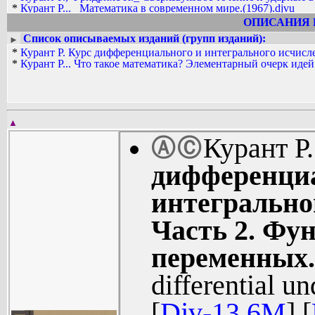
*
Курант Р..._ Математика в современном мире.(1967).djvu
*
Курант Р..._ Математика в современном мире.(1967).pdf
ОПИСАНИЯ 
*
Курант Р._ Принцип Дирихле, конформные отображения и м
Список описываемых изданий (групп изданий):
►
*
Курант Р._ Принцип Дирихле, конформные отображения и м
*
Курант Р. Курс дифференциального и интегрального исчисл
*
Kurant_R...__Chto_takoe_matematika.(2010).[djv].zip
*
Курант Р... Что такое математика? Элементарный очерк идей
*
Kurant_R...__Chto_takoe_matematika.(2010).[pdf].zip
*
Kurant_R.__Kurs_differencial'nogo_i_integral'nogo_ischisleniya.
*
Kurant_R.__Kurs_differencial'nogo_i_integral'nogo_ischisleniya.
▲
Курант Р
Ⓐ
Ⓒ
дифференциа
интегрально
Часть 2. Фу
переменных.
differential u
[
Djv-13.6M
] [