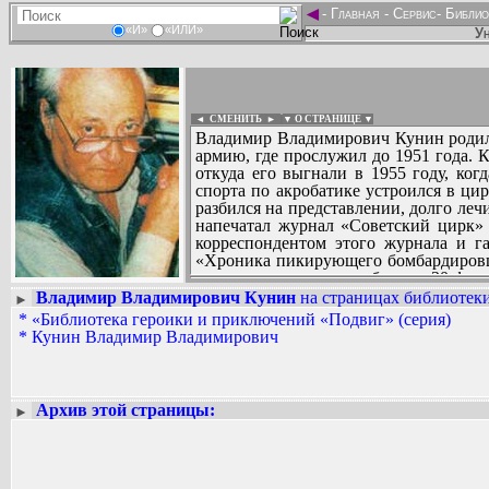
◄
-
Главная
-
Сервис
-
Библио
«И»
«ИЛИ»
Ун
◄ СМЕНИТЬ
►
|
▼ О СТРАНИЦЕ ▼
Владимир Владимирович Кунин родился
армию, где прослужил до 1951 года. 
откуда его выгнали в 1955 году, ко
спорта по акробатике устроился в ци
разбился на представлении, долго леч
напечатал журнал «Советский цирк» 
корреспондентом этого журнала и г
«Хроника пикирующего бомбардировщи
сценариям поставлено больше 30 фил
Суриковой. Громадную известность п
Владимир Владимирович Кунин
на страницах библиотеки
►
Вадим Ершов...
Вскоре книга вышла отдельным изда
*
«Библиотека героики и приключений «Подвиг» (серия)
...
режиссер Петр Тодоровский, а глав
*
Кунин Владимир Владимирович
приглашению немецкого издателя, ра
СПИСОК НЕКОТОРЫХ ОЦИФРОВА
Мариенплац». С конца 1990-х годов 
...
приключениях в современной России и
Архив этой страницы:
►