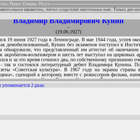
тека
-
Поиск
-
Справка
-
Почта
иверсальная библиотека, портал создателей электронных книг. Только для не
Владимир Владимирович Кунин
-
(19.06.1927)
 19 июня 1927 года в Ленинграде. В мае 1944 года, успев окон
Как демобилизованный, Кунин без экзаменов поступил в Инсти
гда обнаружили, что представленный им аттестат об окончании
рк акробатом-вольтижером и шесть лет выступал на цирковых а
ился и за это время сочинил два, по собственному признанию оче
- так и состоялся литературный дебют Владимира Кунина. П
азеты «Советская культура». В 1967 году на экраны страны
ка», сценарий к которому, вместе с режиссером фильма, напи
ьмов, в том числе «Клад» Виктора Сергеева, «Ты иногда вспом
ринесла Кунину опубликованная в начале 1988 года в журна
 упоминается 2 раза
:
нием, была опубликована в 23 странах на 17 языках. В 1989
ная роль принесла популярность актрисе Елене Яковлевой. 
ботает в Мюнхене, где им написаны «Иванов и Рабинович, и
ННЫХ ИЗДАНИЙ:
успехом у читателей пользуются книги о коте Кысе, от лица 
 в других странах.