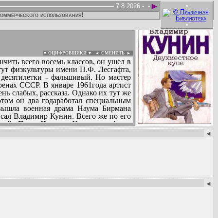
►
•
7.8.2026 -
-
коммерческого использования!
•
▼ ОЦИФРОВЩИКИ ▼
|
◄
СМЕНИТЬ ►
чить всего восемь классов, он ушел в
тут физкультуры имени П.Ф. Лесгафта,
 десятилетки - фальшивый. Но мастер
ренах СССР. В январе 1961года артист
нь слабых, рассказа. Однако их тут же
отом он два годаработал специальным
 вышла военная драма Наума Бирмана
сал Владимир Кунин. Всего же по его
инай» Павла Чухрая, «Чокнутые» Аллы
:
ле «Аврора» повесть «Интердевочка».
◄
 году «Интердевочку» экранизировал
С начала 1990-х годов писатель, по
ли «Ай гоу ту Хайфа!» и «Русские на
которого и идет повествование о его
◄