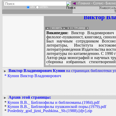
◄
-
Главная
-
Сервис
-
Библио
«И»
«ИЛИ»
Универсаль
Т
Виктор Вл
◄ СМЕНИТЬ
►
|
▼ О СТРАНИЦЕ ▼
Википедия:
Виктор Владимирович К
филолог-пушкинист, книговед, синоло
Был научным сотрудником Всесоюз
литературы, Института восток
литературоведения Издательства восто
литературы по китаеведению. С 1990 г
Автор ряда монографий и научных тру
сборника избранных стихотворений
сборников эпистолярного наследи
классическую китайскую литературу н
Виктор Владимирович Кунин
на страницах библиотеки уп
►
произведений для посмертного сбо
*
Кунин Виктор Владимирович
Вадим Ершов...
Белгородское книжное издательство, 19
...
СПИСОК НЕКОТОРЫХ ОЦИФРОВА
...
Архив этой страницы:
►
*
Кунин В.В._ Библиофилы и библиоманы.(1984).pdf
*
Кунин В.В._ Библиофилы пушкинской поры.(1979).pdf
*
Posledniy_god_jizni_Pushkina._Sb.(1988).[djv].zip