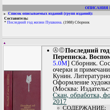
ОПИСАНИЯ 
Список описываемых изданий (групп изданий):
►
Составитель:
*
Последний год жизни Пушкина.
(1988) Сборник
▲
Последний го
Ⓐ
Ⓒ
Переписка. Воспо
5.0M
] Сборник. Со
очерки и примечан
Кунин. Литературно
Оформление художн
(Москва: Издательс
Скан, обработка, ф
2017
СОДЕРЖАНИЕ: