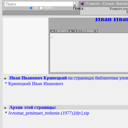
◄
-
Главная
-
Сервис
-
Библио
«И»
«ИЛИ»
Универсаль
Т
Иван Ива
◄ СМЕНИТЬ
►
|
▼ О СТРАНИЦЕ ▼
.
Иван Иванович Кринецкий
на страницах библиотеки упом
►
*
Кринецкий Иван Иванович
Вадим Ершов...
...
СПИСОК НЕКОТОРЫХ ОЦИФРОВА
...
Архив этой страницы:
►
*
Avtomat_prinimaet_reshenie.(1977).[djv].zip