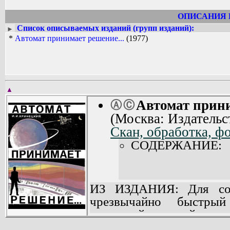
ОПИСАНИЯ 
Список описываемых изданий (групп изданий):
►
*
Автомат принимает решение...
(1977)
▲
Автомат прини
Ⓐ
Ⓒ
(Москва: Издатель
Скан, обработка, фо
СОДЕРЖАНИЕ:
ИЗ ИЗДАНИЯ: Для сов
чрезвычайно быстрый
вершиной которой являю
применяемые в ракетно-