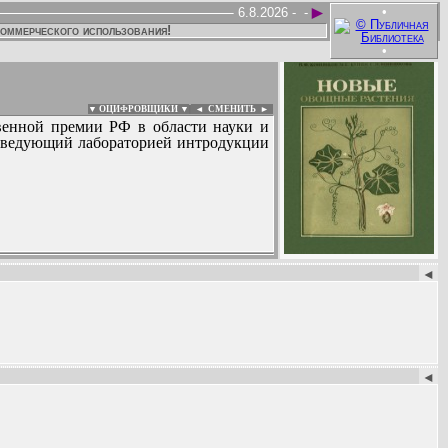
►
•
6.8.2026 -
-
коммерческого использования!
•
▼ ОЦИФРОВЩИКИ ▼
|
◄
СМЕНИТЬ ►
ственной премии РФ в области науки и
заведующий лабораторией интродукции
:
◄
◄