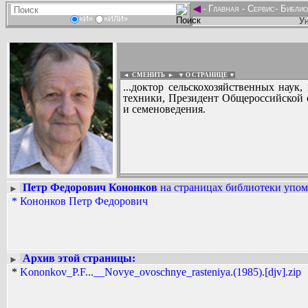
◄
-
Главная
-
Сервис
-
Библио
«И»
«ИЛИ»
Ун
◄ СМЕНИТЬ
►
|
▼ О СТРАНИЦЕ ▼
...доктор сельскохозяйственных наук
техники, Президент Общероссийской 
и семеноведения.
Петр Федорович Кононков
на страницах библиотеки упоми
►
Вадим Ершов...
*
Кононков Петр Федорович
...
СПИСОК НЕКОТОРЫХ ОЦИФРОВА
...
Архив этой страницы:
►
*
Kononkov_P.F...__Novye_ovoschnye_rasteniya.(1985).[djv].zip