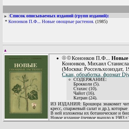
Список описываемых изданий (групп изданий):
►
*
Кононков П.Ф... Новые овощные растения.
(1985)
▲
Кононков П.Ф...
Новые 
Ⓐ
Ⓒ
Кононков, Михаил Станисла
(Москва: Россельхозиздат, 1
Скан, обработка, формат Djv
СОДЕРЖАНИЕ:
Брокколи (5).
Стахис (10).
Чайот (16).
Катран (24).
Водяной кресс (28).
ИЗ ИЗДАНИЯ: Брошюра знакомит читат
Спаржевый салат (31).
кресс, спаржевый салат и др.), которы
Спаржа (32).
В ней изложены их ботанические и би
Базилик (36).
Новое издание (первое вышло в 1983 г.
Огуречная трава (38).
Рассчитана на широкий круг овощевод
Иссоп (39).