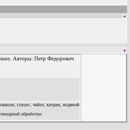
◄
▼
енное. Авторы: Петр Федорович
оли, стахис, чайот, катран, водяной
улинарной обработки.