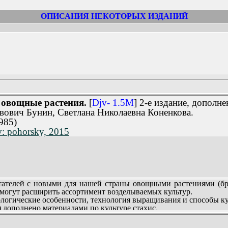
ОПИСАНИЯ НЕКОТОРЫХ ИЗДАНИЙ
овощные растения.
[
Djv- 1.5M
] 2-е издание, дополн
вович Бунин, Светлана Николаевна Коненкова.
985)
: pohorsky, 2015
елей с новыми для нашей страны овощными растениями (брокк
е могут расширить ассортимент возделываемых культур.
ологические особенности, технология выращивания и способы к
) дополнено материалами по культуре стахис.
ов-любителей.