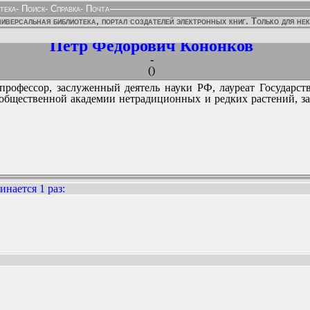
тека
-
Поиск
-
Справка
-
Почта
иверсальная библиотека, портал создателей электронных книг. Только для не
Петр Федорович Кононков
-
()
, профессор, заслуженный деятель науки РФ, лауреат Государ
общественной академии нетрадиционных и редких растений, 
нается 1 раз
:
ННЫХ ИЗДАНИЙ: