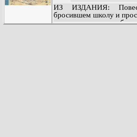
ИЗ ИЗДАНИЯ: Повест
бросившем школу и прос
в душе его живет доброт
в жизни Петьки наступае
завод.
«Рыжий - не рыжий» пер
плечами большая жизн
мастером, начальником це
1977 году повесть 
Всероссийском конкур
произведение для детей.