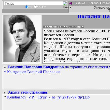
◄
-
Главная
-
Сервис
-
Библио
«И»
«ИЛИ»
Универсаль
Т
Василий Па
◄ СМЕНИТЬ
►
|
▼ О СТРАНИЦЕ ▼
Член Союза писателей России с 1981 
писателей России.
Родился в 1937 году в селе Большая 
Кондрашов с детства мечтал стать ле
средней Школы поступил в училище
училища служил в авиационных ча
истребителях и вертолетах. Интерес 
Кондрашова еще в школьные годы. 
Советской Армии. Он продолжал писа
республиканских, областных газетах.
Василий Павлович Кондрашов
на страницах библиотеки 
►
После увольнения из рядов Советской
*
Кондрашов Василий Павлович
Вадим Ершов...
затем инженером-конструктором. В э
...
районах Саратовской и Уральской 
аэросанях по Уральской области ле
СПИСОК НЕКОТОРЫХ ОЦИФРОВА
барханов», который был напечатан
...
прозаиков «Перед дорогой дальней» в
Архив этой страницы:
►
В.П. Кондрашова состоялся в 1976 год
*
Kondrashov_V.P.__Ryjiy_-_ne_ryjiy.(1979).[djv].zip
повесть «Рыжий - не рыжий...», п
воспитания молодого поколения.
Опыт военного летчика послужил В.П
о нелегких трудовых буднях летчик