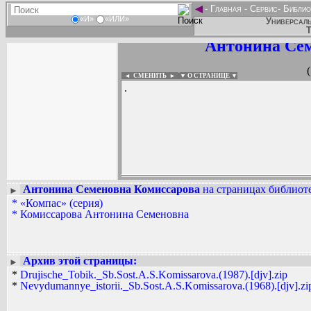
◄
-
Главная
-
Сервис
-
Библио
«И»
«ИЛИ»
Универсаль
Т
Антонина Сем
◄ СМЕНИТЬ
►
|
▼ О СТРАНИЦЕ ▼
.
Антонина Семеновна Комиссарова
на страницах библиоте
►
*
«Компас» (серия)
Вадим Ершов...
*
Комиссарова Антонина Семеновна
...
СПИСОК НЕКОТОРЫХ ОЦИФРОВА
...
Архив этой страницы:
►
*
Drujische_Tobik._Sb.Sost.A.S.Komissarova.(1987).[djv].zip
*
Nevydumannye_istorii._Sb.Sost.A.S.Komissarova.(1968).[djv].zi