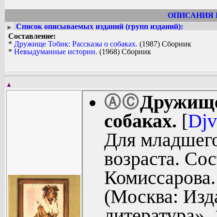
ОПИСАНИЯ 
Список описываемых изданий (групп изданий):
►
Составление:
*
Дружище Тобик: Рассказы о собаках.
(1987) Сборник
*
Невыдуманные истории.
(1968) Сборник
▲
Дружище
Ⓐ
Ⓒ
собаках.
[
Djv
Для младшег
возраста. Сос
Комиссарова.
(Москва: Изд
литература», 