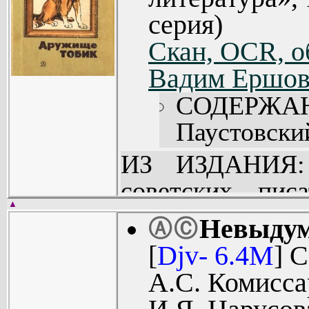
серия)
Скан, OCR, о
Вадим Ершов
СОДЕРЖА
Паустовски
Верейская 
ИЗ ИЗДАНИЯ: 
Никольског
советских пис
Пришвин М
▲
верных друзьях 
Невыдум
Ⓐ
Ⓒ
Лаповок
книги: М. Приш
[
Djv- 6.4M
] 
Скребицкий
В. Белов, Е. Вер
А.С. Комисса
Никольског
В. Дудинцев, И. 