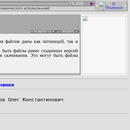
►
7.8.2026 -
-
•
•
коммерческого использования!
▼ РАЗВЕРНУТЬ ▼
|
◄
СМЕНИТЬ ►
ия файлов даны как латиницей, так и
 быть файлы ранее созданных версий
ля скачивания. Это могут быть файлы
:
чания