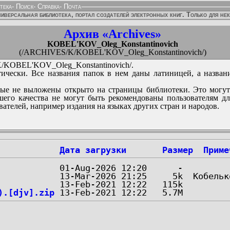
тека
-
Поиск
-
Справка
-
Почта
иверсальная библиотека, портал создателей электронных книг. Только для не
Архив «Archives»
KOBEL'KOV_Oleg_Konstantinovich
(/ARCHIVES/K/KOBEL'KOV_Oleg_Konstantinovich/)
KOBEL'KOV_Oleg_Konstantinovich/.
ически. Все названия папок в нем даны латиницей, а назван
ые не выложены открыто на страницы библиотеки. Это могут
его качества не могут быть рекомендованы пользователям д
вателей, например издания на языках других стран и народов.
Дата загрузки
Размер
Приме
).[djv].zip