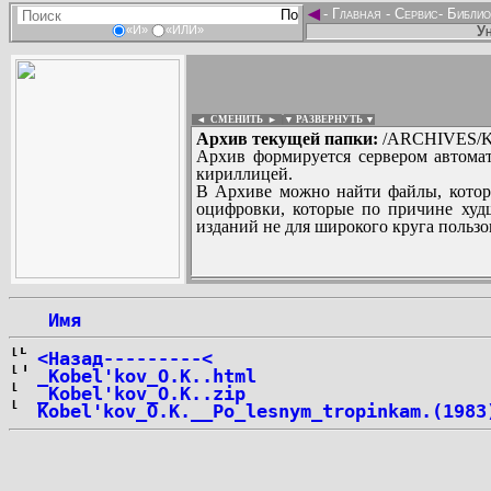
◄
-
Главная
-
Сервис
-
Библио
Ун
«И»
«ИЛИ»
◄ СМЕНИТЬ
►
|
▼ РАЗВЕРНУТЬ ▼
Архив текущей папки:
/ARCHIVES/K/
Архив формируется сервером автомат
кириллицей.
В Архиве можно найти файлы, котор
оцифровки, которые по причине худш
изданий не для широкого круга пользо
...
 Имя
<Назад---------<
_Kobel'kov_O.K..html
_Kobel'kov_O.K..zip
Kobel'kov_O.K.__Po_lesnym_tropinkam.(1983