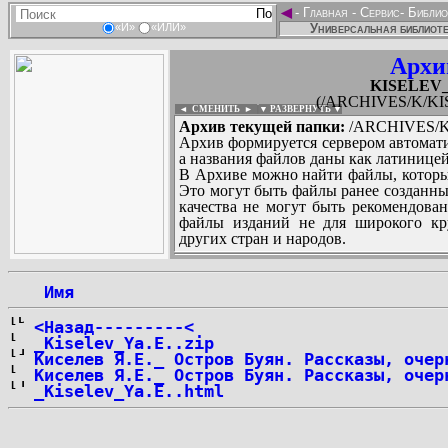
◄
-
Главная
-
Сервис
-
Библио
Универсальная библиоте
«И»
«ИЛИ»
Архи
KISELEV_Y
(/ARCHIVES/K/KIS
◄ СМЕНИТЬ
►
|
▼ РАЗВЕРНУТЬ ▼
Архив текущей папки:
/ARCHIVES/K/
Архив формируется сервером автомати
а названия файлов даны как латиницей
В Архиве можно найти файлы, которы
Это могут быть файлы ранее созданны
качества не могут быть рекомендован
файлы изданий не для широкого кру
других стран и народов.
 Имя
...
<Назад---------<
_Kiselev_Ya.E..zip
Киселев Я.Е._ Остров Буян. Рассказы, очер
Киселев Я.Е._ Остров Буян. Рассказы, очер
_Kiselev_Ya.E..html