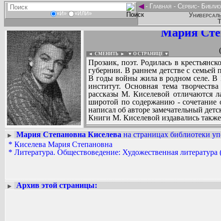
◄
-
Главная
-
Сервис
-
Библио
«И»
«ИЛИ»
Универсаль
Т
Мария Сте
◄ СМЕНИТЬ
►
|
▼ О СТРАНИЦЕ ▼
Прозаик, поэт. Родилась в крестьянск
губернии. В раннем детстве с семьей п
В годы войны жила в родном селе. В 
институт. Основная тема творчества
рассказы М. Киселевой отличаются л
широтой по содержанию - сочетание о
написал об авторе замечательный детс
Книги М. Киселевой издавались также
Мария Степановна Киселева
на страницах библиотеки уп
►
*
Киселева Мария Степановна
Вадим Ершов...
*
Литература. Обществоведение: Художественная литература 
...
СПИСОК НЕКОТОРЫХ ОЦИФРОВА
...
Архив этой страницы:
►