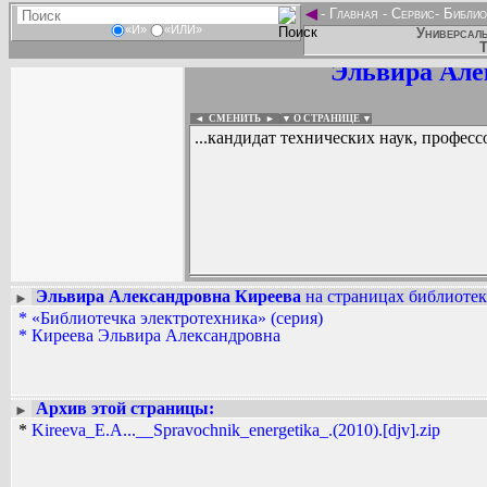
◄
-
Главная
-
Сервис
-
Библио
«И»
«ИЛИ»
Универсаль
Т
Эльвира Але
◄ СМЕНИТЬ
►
|
▼ О СТРАНИЦЕ ▼
...кандидат технических наук, професс
Эльвира Александровна Киреева
на страницах библиотек
►
*
«Библиотечка электротехника» (серия)
Вадим Ершов...
*
Киреева Эльвира Александровна
...
СПИСОК НЕКОТОРЫХ ОЦИФРОВА
...
Архив этой страницы:
►
*
Kireeva_E.A...__Spravochnik_energetika_.(2010).[djv].zip