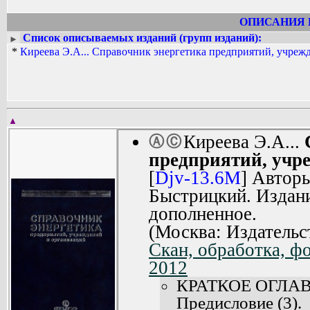
ОПИСАНИЯ 
Список описываемых изданий (групп изданий):
►
*
Киреева Э.А... Справочник энергетика предприятий, учреж
▲
Киреева Э.А...
Ⓐ
Ⓒ
предприятий, учр
[
Djv-13.6M
] Авторы
Быстрицкий. Издани
дополненное.
(Москва: Издательс
Скан, обработка, ф
2012
КРАТКОЕ ОГЛА
Предисловие (3).