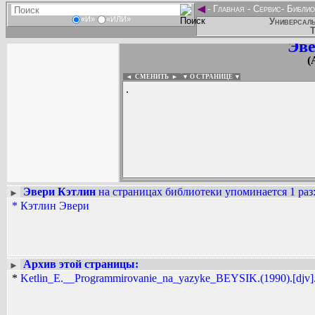
◄
-
Главная
-
Сервис
-
Библио
«И»
«ИЛИ»
Универсаль
Т
Эве
(
◄ СМЕНИТЬ
►
|
▼ О СТРАНИЦЕ ▼
.
Эвери Кэтлин
на страницах библиотеки упоминается 1 раз
►
*
Кэтлин Эвери
Вадим Ершов...
...
СПИСОК НЕКОТОРЫХ ОЦИФРОВА
...
Архив этой страницы:
►
*
Ketlin_E.__Programmirovanie_na_yazyke_BEYSIK.(1990).[djv].