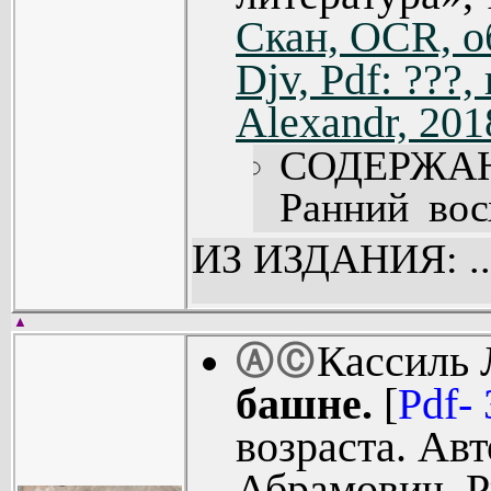
Скан, OCR, о
Djv, Pdf: ???
Alexandr, 201
СОДЕРЖА
Ранний вос
художнике.
ИЗ ИЗДАНИЯ: ..
рисунки Кол
Маяковский
▲
Кассиль 
Ⓐ
Ⓒ
работы поэт
башне.
[
Pdf-
Чудо Гайдар
возраста. Ав
Шагнувший
Абрамович. Р