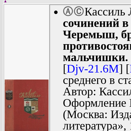
Рис. Ю. Гап
▲
Кассиль 
Ⓐ
Ⓒ
Книга перва
сочинений в 
Книга втор
Черемыш, бр
Вратарь Ре
противостоя
Б. Коржевск
мальчишки. 
Есть на Во
[
Djv-21.6M
] [
Рис. И. Год
среднего в ст
Раздвоение 
Автор: Касси
Агитмедве
Оформление Г
(607).
(Москва: Изд
История с г
литература», 
«Есть на Вол