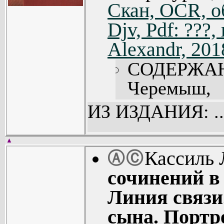
Скан, OCR, о
Одна беседа
Djv, Pdf: ???
Битва при
(650).
Alexandr, 201
Комментарии
СОДЕРЖА
Черемыш, б
Рисунки
ИЗ ИЗДАНИЯ: ..
Маркевича (
Великое 
▲
Кассиль 
Ⓐ
Ⓒ
Повесть. Р
сочинений в 
(67).
Линия связи
Дорогие
сына. Портр
Повесть. Р