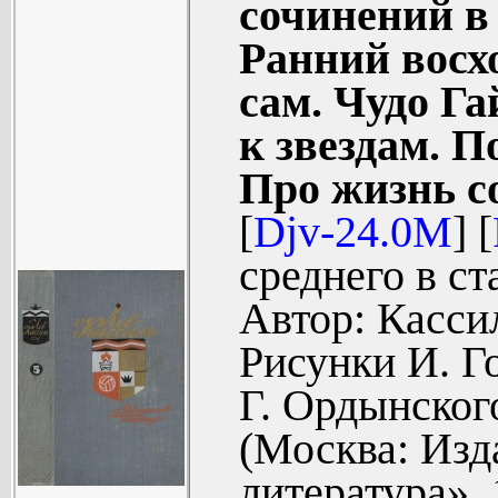
сочинений в 
Рисунки И. 
Ранний восх
«Диско» (52
сам. Чудо Г
Вдова кораб
к звездам. П
Губернаторс
Про жизнь с
Матч в Вале
[
Djv-24.0M
] [
Пекины бут
среднего в ст
Ученик чаро
Автор: Касси
Трансбалт (
Рисунки И. Г
Будьте гот
Г. Ордынског
Повесть. 
(Москва: Изд
(623).
литература», 
Комментарии