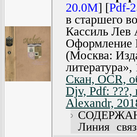
20.0M
] [
Pdf-
(395).
в старшего во
На краю 
Кассиль Лев 
Рисунки П. 
Оформление Г
Федя из под
(Москва: Изд
Абсолютный
литература», 
Состоится
Скан, OCR, о
(570).
Djv, Pdf: ???
Барабасик (
Alexandr, 201
Батарейный 
Вторая поло
СОДЕРЖА
Комментарии
Линия связ