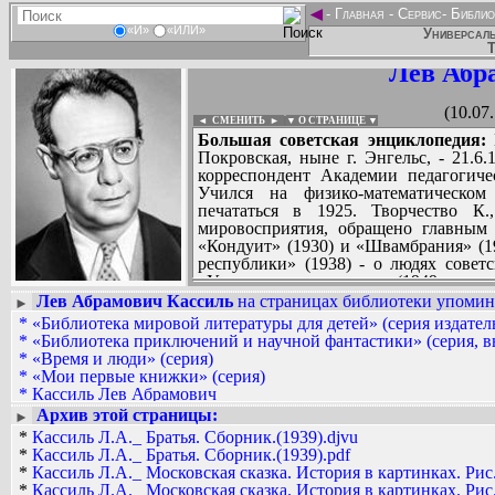
◄
-
Главная
-
Сервис
-
Библио
«И»
«ИЛИ»
Универсаль
Т
Лев Абр
(10.07
◄ СМЕНИТЬ
►
|
▼ О СТРАНИЦЕ ▼
Большая советская энциклопедия:
К
Покровская, ныне г. Энгельс, - 21.6.
корреспондент Академии педагогиче
Учился на физико-математическом 
печататься в 1925. Творчество К.
мировосприятия, обращено главным
«Кондуит» (1930) и «Швамбрания» (1
республики» (1938) - о людях совет
«Улица младшего сына» (1949, совме
СССР, 1950; одноименный фильм, 1
Лев Абрамович Кассиль
на страницах библиотеки упомина
►
«Великое противостояние» (книги 1-
*
«Библиотека мировой литературы для детей» (серия издател
Вадим Ершов...
искусства; «Черемыш, брат героя» (1
*
«Библиотека приключений и научной фантастики» (серия, 
...
Ваше высочество!» (1964) - посвящ
*
«Время и люди» (серия)
публицистических книг для детей 
*
«Мои первые книжки» (серия)
СПИСОК НЕКОТОРЫХ ОЦИФРОВА
хорошую» (1959). Творчество К. от
*
Кассиль Лев Абрамович
...
меткостью языка. Его книги переведе
Архив этой страницы:
►
СССР. Награжден 4 орденами, а также
*
Кассиль Л.А._ Братья. Сборник.(1939).djvu
*
Кассиль Л.А._ Братья. Сборник.(1939).pdf
*
Кассиль Л.А._ Московская сказка. История в картинках. Рис.
*
Кассиль Л.А._ Московская сказка. История в картинках. Рис.