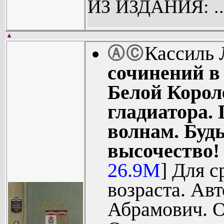
Година (5).
ИЗ ИЗДАНИЯ: ..
Рассказ об 
Линия связи
▲
Кассиль 
Ⓐ
Ⓒ
Зеленая вет
сочинений в 
Все вернетс
Белой Корол
У классной 
гладиатора. 
Отметки Ри
волнам. Буд
Держись, ка
высочество!
Улица мла
26.9M
] Для с
написана 
возраста. Ав
Поляновски
Абрамович. О
(53).