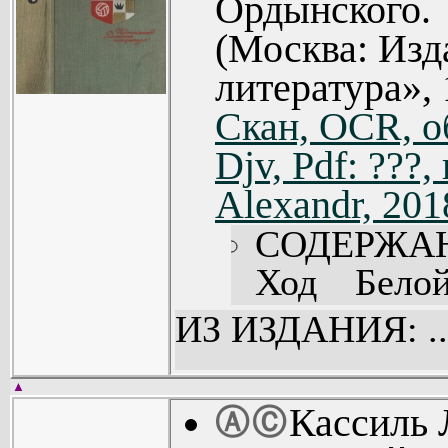
Ордынского.
Портрет огн
(Москва: Изд
Година (593
литература», 
Портрет огн
Скан, OCR, о
Ночная ром
Огнеопасный
Djv, Pdf: ???
Солнце свет
Alexandr, 201
История с б
СОДЕРЖА
Комментарии
Ход Белой
Рисунки Л. 
ИЗ ИЗДАНИЯ: ..
Чаша глади
Л. Гольдбер
▲
Кассиль 
Ⓐ
Ⓒ
По морям, 