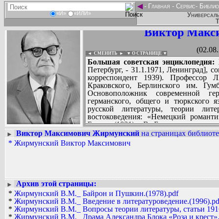
◄
-
Главная
-
Сервис
-
Библио
«И»
«ИЛИ»
Универсаль
Т
Виктор Макс
(02.08
◄ СМЕНИТЬ
►
|
▼ О СТРАНИЦЕ ▼
Большая советская энциклопедия:
Ж
Петербург, - 31.1.1971, Ленинград], 
корреспондент 1939). Профессор Л
Краковского, Берлинского им. Гум
Основоположник современной ге
германского, общего и тюркского я
русской литературы, теории лите
востоковедения: «Немецкий романти
Блока» (1921), «В. Брюсов и наследи
(1923), «Байрон и Пушкин» (1924), «В
Виктор Максимович Жирмунский
на страницах библиоте
►
теории литературы» (1928), «Национал
*
Жирмунский Виктор Максимович
Вадим Ершов...
русской литературе» (1937), «Народн
...
среди работ Ж. занимает фундаментал
редактор и один из авторов «Сравнит
СПИСОК НЕКОТОРЫХ ОЦИФРОВА
1962-66). Исполняющий обязанн
...
языкознания» (1969-71). Член-кор
Архив этой страницы:
►
Британской АН (1962), Датской АН (
*
Жирмунский В.М._ Байрон и Пушкин.(1978).pdf
Ленина и 2 др. орденами.
*
Жирмунский В.М._ Введение в литературоведение.(1996).pd
*
Жирмунский В.М._ Вопросы теории литературы, статьи 1916
*
Жирмунский В.М._ Драма Александра Блока «Роза и крест».