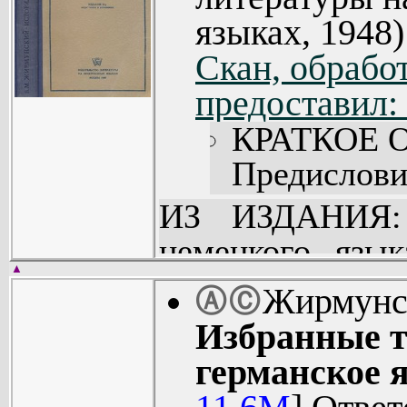
языках, 1948)
Скан, обработ
предоставил:
КРАТКОЕ 
Предисловие
Часть п
ИЗ ИЗДАНИЯ: 
НЕМЕЦКОГ
немецкого язык
Часть вто
▲
студентов педаг
Жирмунс
Ⓐ
Ⓒ
ГРАММАТ
иностран
Избранные т
Глава I. Зву
филологических
германское 
Глава II. С
преподавател