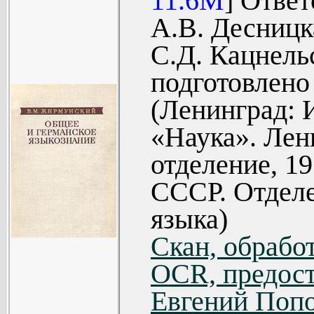
11.6M
] Отве
Глава III.
повышением св
А.В. Десницк
(213).
специальности
С.Д. Кацнель
Глава IV.
программой 
подготовлено
(262).
предмету, чи
(Ленинград: 
Заключение 
заключает ос
«Наука». Лен
Объяснение 
истории немец
отделение, 19
Список сок
языка (часть 
СССР. Отделе
Литература
отдельных язык
языка)
проработки 
препод
Скан, обработ
средневерхненем
OCR, предост
древневерхнен
Евгений Попо
(часть II)...