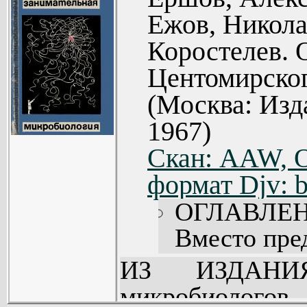
Ежов, Никол
Коростелев. 
Центомирског
(Москва: Изд
1967)
Скан: AAW, O
формат Djv: b
ОГЛАВЛЕН
Вместо пред
Глава 1. Ог
ИЗ ИЗДАНИЯ
Глава 2. 
микробиолог