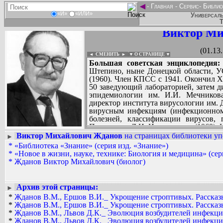
◄
-
Главная
-
Сервис
-
Библио
«И»
«ИЛИ»
Универсаль
Т
Виктор Ми
(01.13
◄ СМЕНИТЬ
►
|
▼ О СТРАНИЦЕ ▼
Большая советская энциклопедия:
Штепино, ныне Донецкой области, У
(1960). Член КПСС с 1941. Окончил Х
50 заведующий лабораторией, затем д
эпидемиологии им. И.И. Мечникова
директор института вирусологии им.
вирусным инфекциям (инфекционном
болезней, классификации вирусов,
Премия им. Д.И. Ивановского (1969). 
Виктор Михайлович Жданов
на страницах библиотеки уп
►
*
«Библиотека «Знание» (серия изд. «Знание»)
AAW, bolega
...
*
«Новое в жизни, науке, технике: Биология и медицина» (сер
*
Жданов Виктор Михайлович (биолог)
Архив этой страницы:
►
*
Жданов В.М., Ершов В.И._ Укрощение строптивых. Рассказы
*
Жданов В.М., Ершов В.И._ Укрощение строптивых. Рассказы
*
Жданов В.М., Львов Д.К._ Эволюция возбудителей инфекцио
*
Жданов В.М., Львов Д.К._ Эволюция возбудителей инфекцио