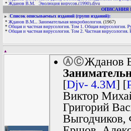
*
Жданов В.М._ Эволюция вирусов.(1990).djvu
*
Жданов В.М._ Эволюция вирусов.(1990).pdf
ОПИСАНИЯ 
*
Jdanov_V.M...__Zanimatel'naya_mikrobiologiya.(1967).[djv].zip
Список описываемых изданий (групп изданий):
►
*
Jdanov_V.M...__Zanimatel'naya_mikrobiologiya.(1967).[pdf].zip
*
Жданов В.М... Занимательная микробиология.
(1967)
*
Obschaya_i_chastnaya_virusologiya._Tom_1._Obschaya_virusolog
*
Общая и частная вирусология. Том 1. Общая вирусология. Р
*
Obschaya_i_chastnaya_virusologiya._Tom_1._Obschaya_virusolo
*
Общая и частная вирусология. Том 2. Частная вирусология. 
*
Obschaya_i_chastnaya_virusologiya._Tom_2._Chastnaya_virusolo
*
Obschaya_i_chastnaya_virusologiya._Tom_2._Chastnaya_virusolo
▲
Жданов В
Ⓐ
Ⓒ
Занимательн
[
Djv- 4.3M
] [
Виктор Миха
Григорий Вас
Выгодчиков,
Ершов, Алек