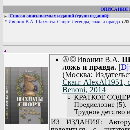
ОПИСАНИЯ 
Список описываемых изданий (групп изданий):
►
*
Ивонин В.А. Шахматы. Спорт. Легенды, ложь и правда.
(200
▲
Ивонин В.А.
Ш
Ⓐ
Ⓒ
ложь и правда.
[
Dj
(Москва: Издательс
Скан: AlexAl1951, 
Benoni, 2014
КРАТКОЕ СОДЕ
Предисловие (5).
Трудное детство и
Гимнастика ума (2
ИЗ ИЗДАНИЯ: Автору
Футбол (180).
поделиться с читате