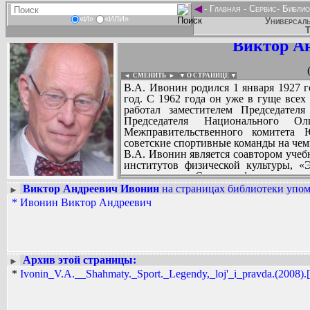
◄
-
Главная
-
Сервис
-
Библио
«И»
«ИЛИ»
Универсаль
Т
Виктор А
◄ СМЕНИТЬ
►
|
▼ О СТРАНИЦЕ ▼
В.А. Ивонин родился 1 января 1927 г
год. С 1962 года он уже в гуще все
работал заместителем Председател
Председателя Национального О
Межправительственного комитета 
советские спортивные команды на чем
В.А. Ивонин является соавтором уче
институтов физической культуры, «
справочника «Спутник физкультурно
марше»; он также автор ряда статей о
Виктор Андреевич Ивонин
на страницах библиотеки упом
►
«Большой Советской энциклопедии».
*
Ивонин Виктор Андреевич
Вадим Ершов...
...
СПИСОК НЕКОТОРЫХ ОЦИФРОВА
...
Архив этой страницы:
►
*
Ivonin_V.A.__Shahmaty._Sport._Legendy,_loj'_i_pravda.(2008).[