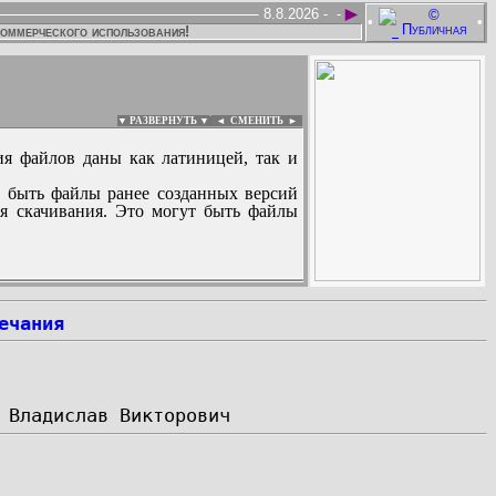
►
8.8.2026 -
-
•
•
коммерческого использования!
▼ РАЗВЕРНУТЬ ▼
|
◄
СМЕНИТЬ ►
ия файлов даны как латиницей, так и
 быть файлы ранее созданных версий
ля скачивания. Это могут быть файлы
:
ечания