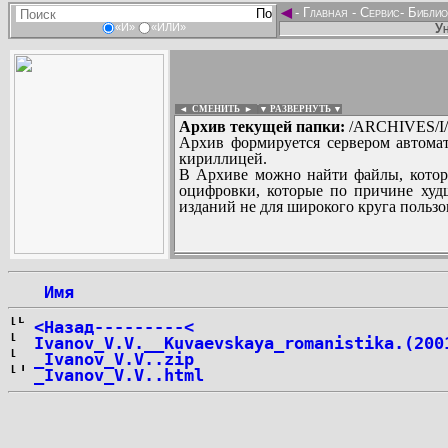
◄
-
Главная
-
Сервис
-
Библио
Ун
«И»
«ИЛИ»
◄ СМЕНИТЬ
►
|
▼ РАЗВЕРНУТЬ ▼
Архив текущей папки:
/ARCHIVES/I/I
Архив формируется сервером автомат
кириллицей.
В Архиве можно найти файлы, котор
оцифровки, которые по причине худш
изданий не для широкого круга пользо
...
 Имя
<Назад---------<
Ivanov_V.V.__Kuvaevskaya_romanistika.(200
_Ivanov_V.V..zip
_Ivanov_V.V..html