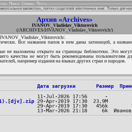
тека
-
Поиск
-
Справка
-
Почта
иверсальная библиотека, портал создателей электронных книг. Только для не
Архив «Archives»
IVANOV_Vladislav_Viktorovich
(/ARCHIVES/I/IVANOV_Vladislav_Viktorovich/)
VANOV_Vladislav_Viktorovich/.
ически. Все названия папок в нем даны латиницей, а назван
ые не выложены открыто на страницы библиотеки. Это могут
его качества не могут быть рекомендованы пользователям д
вателей, например издания на языках других стран и народов.
Дата загрузки
Размер
Прим
1).[djv].zip