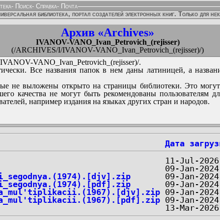
тека
-
Поиск
-
Справка
-
Почта
иверсальная библиотека, портал создателей электронных книг. Только для не
Архив «Archives»
IVANOV-VANO_Ivan_Petrovich_(rejisser)
(/ARCHIVES/I/IVANOV-VANO_Ivan_Petrovich_(rejisser)/)
VANOV-VANO_Ivan_Petrovich_(rejisser)/.
ически. Все названия папок в нем даны латиницей, а назван
ые не выложены открыто на страницы библиотеки. Это могут
его качества не могут быть рекомендованы пользователям д
вателей, например издания на языках других стран и народов.
Дата загруз
i_segodnya.(1974).[djv].zip
i_segodnya.(1974).[pdf].zip
a_mul'tiplikacii.(1967).[djv].zip
a_mul'tiplikacii.(1967).[pdf].zip