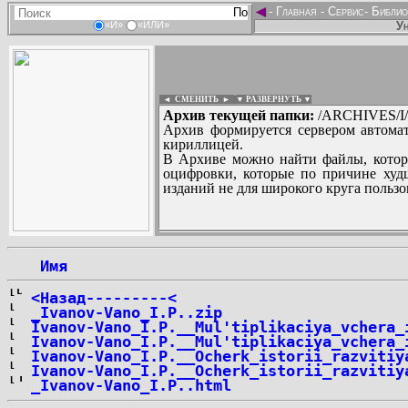
◄
-
Главная
-
Сервис
-
Библио
Ун
«И»
«ИЛИ»
◄ СМЕНИТЬ
►
|
▼ РАЗВЕРНУТЬ ▼
Архив текущей папки:
/ARCHIVES/I/I
Архив формируется сервером автомат
кириллицей.
В Архиве можно найти файлы, котор
оцифровки, которые по причине худш
изданий не для широкого круга пользо
...
 Имя
<Назад---------<
_Ivanov-Vano_I.P..zip
Ivanov-Vano_I.P.__Mul'tiplikaciya_vchera_
Ivanov-Vano_I.P.__Mul'tiplikaciya_vchera_
Ivanov-Vano_I.P.__Ocherk_istorii_razvitiy
Ivanov-Vano_I.P.__Ocherk_istorii_razvitiy
_Ivanov-Vano_I.P..html