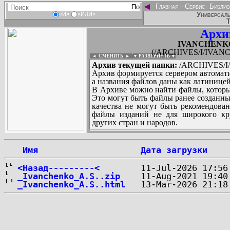
◄
-
Главная
-
Сервис
-
Библио
Универсаль
«И»
«ИЛИ»
Т
Архи
IVANCHENKO_
(/ARCHIVES/I/IVANC
◄ СМЕНИТЬ
►
|
▼ РАЗВЕРНУТЬ ▼
Архив текущей папки:
/ARCHIVES/I/
Архив формируется сервером автомати
а названия файлов даны как латиницей
В Архиве можно найти файлы, которы
Это могут быть файлы ранее созданны
качества не могут быть рекомендован
файлы изданий не для широкого кру
других стран и народов.
 Имя
Дата загрузки
...
<Назад---------<
_Ivanchenko_A.S..zip
_Ivanchenko_A.S..html