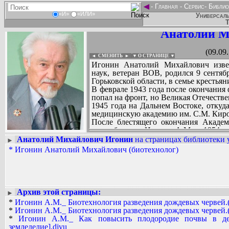
◄
-
Главная
-
Сервис
-
Библио
«И»
«ИЛИ»
Универсаль
Т
Анатолий М
(09.09
◄ СМЕНИТЬ
►
|
▼ О СТРАНИЦЕ ▼
Игонин Анатолий Михайлович извес
наук, ветеран ВОВ, родился 9 сентяб
Горьковской области, в семье крестьян
В феврале 1943 года после окончания
попал на фронт, но Великая Отечестве
1945 года на Дальнем Востоке, откуд
медицинскую академию им. С.М. Киров
После блестящего окончания Академ
микробиолога Игонин A.M. в 1954 го
для продолжения военной службы в
Анатолий Михайлович Игонин
на страницах библиотеки 
►
Московской области), где прошел путь
*
Игонин Анатолий Михайлович (биотехнолог)
Вадим Ершов...
до заведующего лабораторией №101
звездочет...
работы в Институте он защитил канд
диссертации, является автором 83-х на
СПИСОК НЕКОТОРЫХ ОЦИФРОВА
После увольнения в запас в 1983 
...
медицинской подготовки Владимирско
Архив этой страницы:
►
(ВГПИ), был утвержден в ученом зван
*
Игонин А.М._ Биотехнология разведения дождевых червей.(
Уже в то время Игонин A.M., как ис
*
Игонин А.М._ Биотехнология разведения дождевых червей.(
вопросам профилактики заболеваний 
*
Игонин А.М._ Как повысить плодородие почвы в дес
вывод о непосредственном влиянии
земледелие].djvu
ухудшающееся здоровье нации.