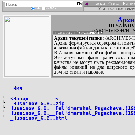
◄
-
Главная
-
Сервис
-
Библио
Универсальная библи
«И»
«ИЛИ»
Архи
HUSAINOV_G
(/ARCHIVES/H/HUSA
◄ СМЕНИТЬ
►
|
▼ РАЗВЕРНУТЬ ▼
Архив текущей папки:
/ARCHIVES/H/
Архив формируется сервером автомати
а названия файлов даны как латиницей
В Архиве можно найти файлы, которы
Это могут быть файлы ранее созданны
качества не могут быть рекомендован
файлы изданий не для широкого кру
других стран и народов.
 Имя
...
<Назад---------<
_Husainov_G.B..zip
Husainov_G.B.__Fel'dmarshal_Pugacheva.(19
Husainov_G.B.__Fel'dmarshal_Pugacheva.(19
_Husainov_G.B..html