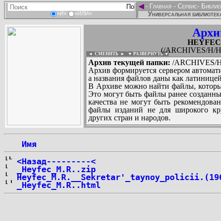
◄
-
Главная
-
Сервис
-
Библио
Универсальная библиотека
«И»
«ИЛИ»
Архи
HEYFEC_
(/ARCHIVES/H/H
◄ СМЕНИТЬ
►
|
▼ РАЗВЕРНУТЬ ▼
Архив текущей папки:
/ARCHIVES/H/
Архив формируется сервером автомати
а названия файлов даны как латиницей
В Архиве можно найти файлы, которы
Это могут быть файлы ранее созданны
качества не могут быть рекомендован
файлы изданий не для широкого кру
других стран и народов.
 Имя
...
<Назад---------<
_Heyfec_M.R..zip
Heyfec_M.R.__Sekretar'_taynoy_policii.(19
_Heyfec_M.R..html