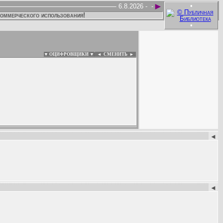
►
•
6.8.2026 -
-
коммерческого использования!
•
▼ ОЦИФРОВЩИКИ ▼
|
◄
СМЕНИТЬ ►
:
◄
◄