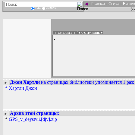
◄
-
Главная
-
Сервис
-
Библио
«И»
«ИЛИ»
Ун
◄ СМЕНИТЬ
►
|
▼ О СТРАНИЦЕ ▼
.
Джон Хартли
на страницах библиотеки упоминается 1 раз
:
►
Вадим Ершов...
*
Хартли Джон
...
СПИСОК НЕКОТОРЫХ ОЦИФРОВА
...
Архив этой страницы:
►
*
GPS_v_deystvii.[djv].zip