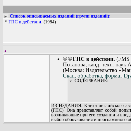
Список описываемых изданий (групп изданий):
►
*
ГПС в действии.
(1984)
▲
ГПС в действии.
(FMS a
Ⓐ
Ⓒ
Потапова, канд. техн. наук 
(Москва: Издательство «Ма
Скан, обработка, формат Dj
СОДЕРЖАНИЕ:
ИЗ ИЗДАНИЯ: Книга английского авт
(ГПС). Она представляет собой попыт
возникающие при его создании и внед
выбор оборудования и программного о
Для инженеров-разработчиков ГПС, те