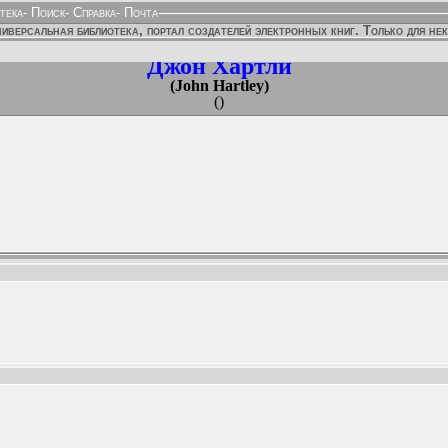
тека
-
Поиск
-
Справка
-
Почта
иверсальная библиотека, портал создателей электронных книг. Только для не
Джон Хартли
(John Hartley)
()
ННЫХ ИЗДАНИЙ: