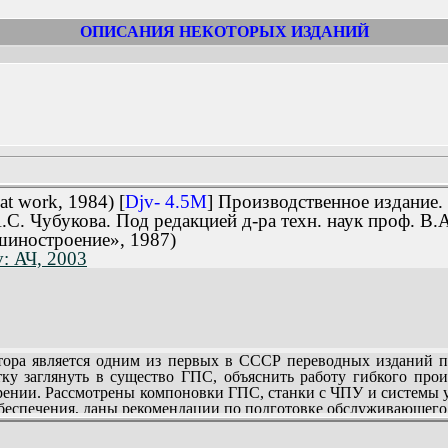
ОПИСАНИЯ НЕКОТОРЫХ ИЗДАНИЙ
t work, 1984) [
Djv- 4.5M
] Производственное издание.
А.С. Чубукова. Под редакцией д-ра техн. наук проф. В.
шиностроение», 1987)
v: АЧ, 2003
ора является одним из первых в СССР переводных изданий п
ку заглянуть в существо ГПС, объяснить работу гибкого прои
рении. Рассмотрены компоновки ГПС, станки с ЧПУ и системы у
беспечения, даны рекомендации по подготовке обслуживающего
хнологов и руководителей машиностроительных предприятий.