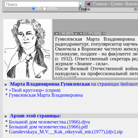
◄
-
Главная
-
Сервис
-
Библио
«И»
«ИЛИ»
Ун
◄ СМЕНИТЬ
►
|
▼ О СТРАНИЦЕ ▼
Гумилевская Марта Владимировна (
радиодраматург, популяризатор научн
Окончила в Воронеже частную женскую
техникуме, позднее - на факультете л
(с 1932). Ответственный секретарь ре
журнале «Знание - сила».
После Великой Отечественной войны 
находилась на профессиональной лит
1954-1967 годах инсценировала для р
Бианки и других. Работала в жанре на
Марта Владимировна Гумилевская
на страницах библиот
►
Вадим Ершов...
1950-х - 1960-е годы) и многих други
*
«Твой кругозор» (серия)
...
Составитель и один из авторов познав
*
Гумилевская Марта Владимировна
«Почему так бывает?» (Москва, 1968, 
СПИСОК НЕКОТОРЫХ ОЦИФРОВА
«Где мороз, а где жара» (Москва, 1974)
...
Архив этой страницы:
►
*
Большой дом человечества.(1966).djvu
*
Большой дом человечества.(1966).pdf
*
Gumilevskaya_M.V.__Kak_otkryvali_mir.(1977).[djv].zip