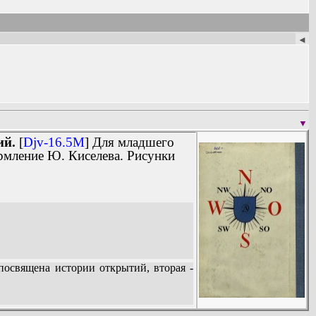
◄
▼
ий.
[
Djv-16.5M
] Для младшего
рмление Ю. Киселева. Рисунки
посвящена истории открытий, вторая -