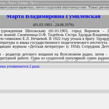
тека
-
Поиск
-
Справка
-
Почта
иверсальная библиотека, портал создателей электронных книг. Только для не
Марта Владимировна Гумилевская
-
(01.03.1903 - 24.06.1976)
урожденная Шпольская) (01.03.1903, город Воронеж - 24
ых знаний. Свояченица О.Ф. Тидебеля. Сестра Эдуарда Владимир
 гимназию Е.Л. Нечаевой. В 1922 году уехала к брату Эдуарду
итературы и языка государственного педагогического института
дакции журнала «Детская литература» (с 1934). Сотрудник Детги
- редактор детского вещания на Всесоюзном радио, затем - 
ературной работе. Одна из создателей популярной серии радио
адио произведения Чарльза Диккенса, Жуля Верна, Артура Кон
учно-художественной литературы. Регулярно публиковалась в д
еки упоминается 2 раза
:
х изданиях, выпускавшихся Детгизом.
ательного сборника «Большой дом человечества» (Москва, 1966
1972; Минск, 1987), «Как открывали мир. Из истории путешест
ННЫХ ИЗДАНИЙ:
.