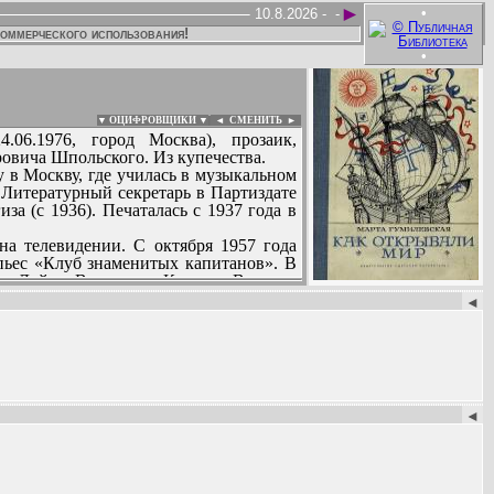
►
•
10.8.2026 -
-
коммерческого использования!
•
▼ ОЦИФРОВЩИКИ ▼
|
◄
СМЕНИТЬ ►
.06.1976, город Москва), прозаик,
овича Шпольского. Из купечества.
 в Москву, где училась в музыкальном
. Литературный секретарь в Партиздате
за (с 1936). Печаталась с 1937 года в
на телевидении. С октября 1957 года
пьес «Клуб знаменитых капитанов». В
ан Дойла, Валентина Катаева, Виталия
:
етском альманахе «Круглый год» (конец
◄
). Автор книг для младших школьников:
вий и открытий» (Москва, 1971, 1977),
◄