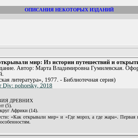
ОПИСАНИЯ НЕКОТОРЫХ ИЗДАНИЙ
открывали мир: Из истории путешествий и открыт
здание. Автор: Марта Владимировна Гумилевская. Офо
й.
кая литература», 1977. - Библиотечная серия)
т Djv: pohorsky, 2018
ТВИЯ ДРЕВНИХ
т (5).
круг Африки (14).
тель (23).
и: «Как открывали мир» и «Где мороз, а где жара». Первая 
особенностям.
37).
ЕТ ОБЛИК