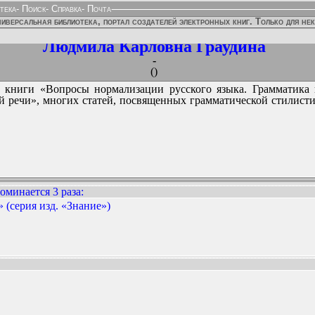
тека
-
Поиск
-
Справка
-
Почта
иверсальная библиотека, портал создателей электронных книг. Только для не
Людмила Карловна Граудина
-
()
ор книги «Вопросы нормализации русского языка. Грамматика
й речи», многих статей, посвященных грамматической стилистик
оминается 3 раза
:
 (серия изд. «Знание»)
ННЫХ ИЗДАНИЙ: