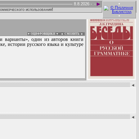
►
•
8.8.2026 -
-
коммерческого использования!
•
▼ ОЦИФРОВЩИКИ ▼
|
◄
СМЕНИТЬ ►
 и варианты», один из авторов книги
е, истории русского языка и культуре
:
◄
◄