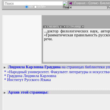
◄
-
Главная
-
Сервис
-
Библио
«И»
«ИЛИ»
Ун
◄ СМЕНИТЬ
►
|
▼ О СТРАНИЦЕ ▼
...доктор филологических наук, авт
«Грамматическая правильность русско
речи.
Людмила Карловна Граудина
на страницах библиотеки уп
►
Вадим Ершов...
*
«Народный университет. Факультет литературы и искусства»
...
*
Граудина Людмила Карловна
*
Институт Русского Языка
СПИСОК НЕКОТОРЫХ ОЦИФРОВА
...
Архив этой страницы:
►