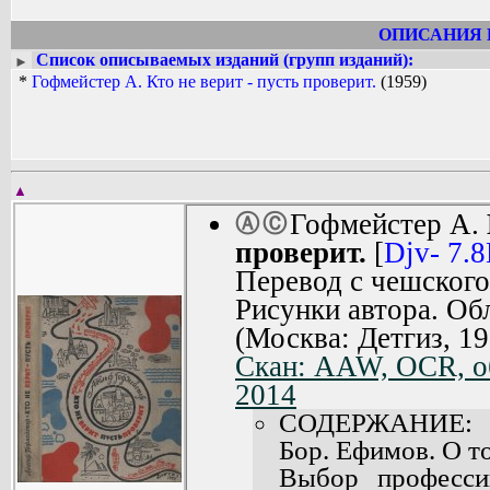
Хоффмайстер был не только отлич
карикатуристом, автором оригинальны
ОПИСАНИЯ 
различных выставок и коллекционер
Список описываемых изданий (групп изданий):
►
фигурой чешского авангарда. В 1956 г
*
Гофмейстер А. Кто не верит - пусть проверит.
(1959)
neveri, at tam bezi. В своих поэтическ
▲
Гофмейстер А.
Ⓐ
Ⓒ
проверит.
[
Djv- 7.
Перевод с чешского 
Рисунки автора. Обл
(Москва: Детгиз, 19
Скан: AAW, OCR, об
2014
СОДЕРЖАНИЕ:
Бор. Ефимов. О то
Выбор професси