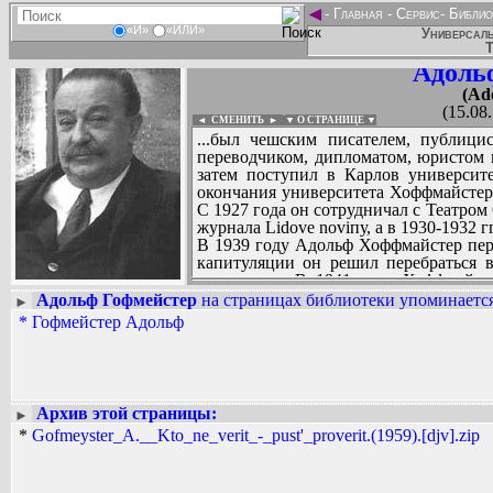
◄
-
Главная
-
Сервис
-
Библио
«И»
«ИЛИ»
Универсаль
Т
Адоль
(Ado
(15.08
◄ СМЕНИТЬ
►
|
▼ О СТРАНИЦЕ ▼
...был чешским писателем, публицис
переводчиком, дипломатом, юристом 
затем поступил в Карлов университе
окончания университета Хоффмайстер 
С 1927 года он сотрудничал с Театром
журнала Lidove noviпу, а в 1930-1932 гг.
В 1939 году Адольф Хоффмайстер пере
капитуляции он решил перебраться в
концлагерь. В 1941 году Хоффмайсте
редактором в Ведомстве по военной 
Адольф Гофмейстер
на страницах библиотеки упоминается
►
ведущим на радиостанции «Голос Аме
*
Гофмейстер Адольф
Вадим Ершов...
В Чехословакию Хоффмайстер верну
...
назначен послом Чехословакии во 
прикладного искусства в Праге, сначал
СПИСОК НЕКОТОРЫХ ОЦИФРОВА
ректора института. В 1954 году 
...
Pohlednice z Ciny («Открытки из К
Архив этой страницы:
►
деятелей искусства по «Поднебесной
*
Gofmeyster_A.__Kto_ne_verit_-_pust'_proverit.(1959).[djv].zip
посетил страны Центральной и Южно
Союза деятелей искусств Чехословаки
В 70-е гг. лишился права публиковат
Адольф Хоффмайстер 24 июля 1973 го