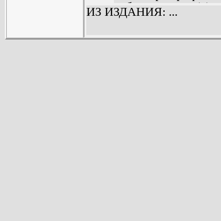
были детьми (7).
ИЗ ИЗДАНИЯ: ...
Источники геогра
тарантулов (11).
Прогулка по перв
Ласко (23).
Чехословацкий в
или Зов моря (30)
Алиса рассуждает
англичанина (41).
Игра в индейцев, 
Самый, самый, са
14 июля, или Да 
фонариков! (88).
Шахматы, или Фат
Негритянское иску
Новоиспеченный 
горы (129).
Война и мир, или 