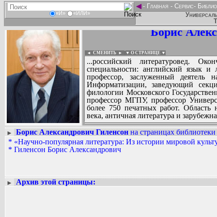
◄
-
Главная
-
Сервис
-
Библио
«И»
«ИЛИ»
Универсаль
Т
Борис Алекс
◄ СМЕНИТЬ
►
|
▼ О СТРАНИЦЕ ▼
...российский литературовед. О
специальности: английский язык и л
профессор, заслуженный деятель 
Информатизации, заведующий секци
филологии Московского Государствен
профессор МГПУ, профессор Универс
более 750 печатных работ. Область 
века, античная литература и зарубежна
Борис Александрович Гиленсон
на страницах библиотеки 
►
*
«Научно-популярная литература: Из истории мировой культ
Вадим Ершов...
*
Гиленсон Борис Александрович
...
СПИСОК НЕКОТОРЫХ ОЦИФРОВА
...
Архив этой страницы:
►