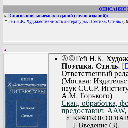
ОПИСАНИЯ 
Список описываемых изданий (групп изданий):
►
*
Гей Н.К. Художественность литературы. Поэтика. Стиль.
(19
▲
Гей Н.К.
Худож
Ⓐ
Ⓒ
Поэтика. Стиль.
[
Ответственный реда
(Москва: Издательс
наук СССР. Институ
А.М. Горького)
Скан, обработка, фо
предоставил: AAW,
КРАТКОЕ ОГЛА
I. Введение (3).