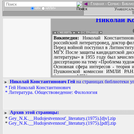
◄
-
Главная
-
Сервис
-
Библио
«И»
«ИЛИ»
Универсаль
Т
Николай Ко
◄ СМЕНИТЬ
►
|
▼ О СТРАНИЦЕ ▼
Википедия:
Николай Константинови
российский литературовед, доктор фи
Перед войной поступил в Литинститут
МГУ. После защиты кандидатской дис
литературы» в 1955 году был зачисл
диссертацию на тему «Проблема худож
Основная сфера интересов - теория и
Пушкинской комиссии ИМЛИ РАН. 
факультете МГУ курс теории литерату
Николай Константинович Гей
на страницах библиотеки уп
►
*
Гей Николай Константинович
Вадим Ершов...
*
Литература. Обществоведение: Филология
...
СПИСОК НЕКОТОРЫХ ОЦИФРОВА
...
Архив этой страницы:
►
*
Gey_N.K.__Hudojestvennost'_literatury.(1975).[djv].zip
*
Gey_N.K.__Hudojestvennost'_literatury.(1975).[pdf].zip