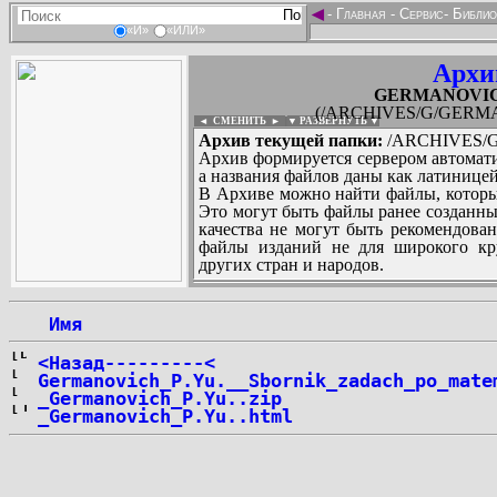
◄
-
Главная
-
Сервис
-
Библио
«И»
«ИЛИ»
Архи
GERMANOVICH_
(/ARCHIVES/G/GERMAN
◄ СМЕНИТЬ
►
|
▼ РАЗВЕРНУТЬ ▼
Архив текущей папки:
/ARCHIVES/G/
Архив формируется сервером автомати
а названия файлов даны как латиницей
В Архиве можно найти файлы, которы
Это могут быть файлы ранее созданны
качества не могут быть рекомендован
файлы изданий не для широкого кру
других стран и народов.
 Имя
...
<Назад---------<
Germanovich_P.Yu.__Sbornik_zadach_po_mate
_Germanovich_P.Yu..zip
_Germanovich_P.Yu..html