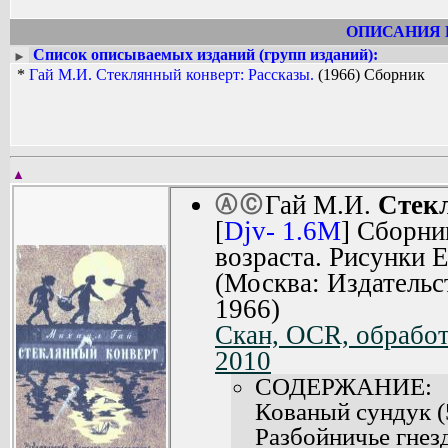
ОПИСАНИЯ 
Список описываемых изданий (групп изданий):
►
*
Гай М.И. Стеклянный конверт: Рассказы.
(1966) Сборник
▲
Гай М.И.
Стек
Ⓐ
Ⓒ
[
Djv- 1.6M
] Сборни
возраста. Рисунки 
(Москва: Издательс
1966)
Скан, OCR, обработ
2010
СОДЕРЖАНИЕ:
Кованый сундук (
Разбойничье гнезд