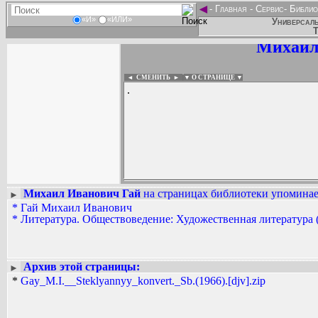
◄
-
Главная
-
Сервис
-
Библио
«И»
«ИЛИ»
Универсаль
Т
Михаил
◄ СМЕНИТЬ
►
|
▼ О СТРАНИЦЕ ▼
.
Михаил Иванович Гай
на страницах библиотеки упоминает
►
*
Гай Михаил Иванович
Вадим Ершов...
*
Литература. Обществоведение: Художественная литература 
...
СПИСОК НЕКОТОРЫХ ОЦИФРОВА
...
Архив этой страницы:
►
*
Gay_M.I.__Steklyannyy_konvert._Sb.(1966).[djv].zip