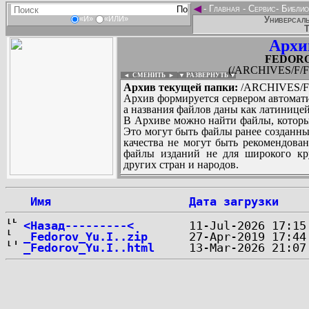
◄
-
Главная
-
Сервис
-
Библио
Универсаль
«И»
«ИЛИ»
Т
Архи
FEDOROV
(/ARCHIVES/F/F
◄ СМЕНИТЬ
►
|
▼ РАЗВЕРНУТЬ ▼
Архив текущей папки:
/ARCHIVES/F/
Архив формируется сервером автомати
а названия файлов даны как латиницей
В Архиве можно найти файлы, которы
Это могут быть файлы ранее созданны
качества не могут быть рекомендован
файлы изданий не для широкого кру
других стран и народов.
 Имя
Дата загрузки
...
<Назад---------<
_Fedorov_Yu.I..zip
_Fedorov_Yu.I..html