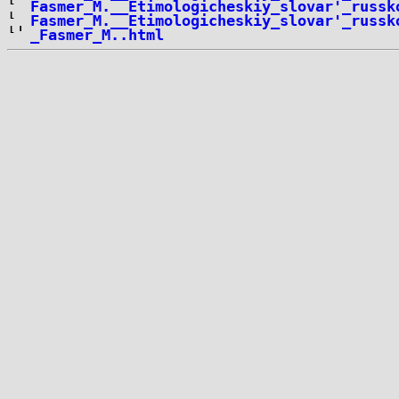
Fasmer_M.__Etimologicheskiy_slovar'_russk
Fasmer_M.__Etimologicheskiy_slovar'_russk
_Fasmer_M..html