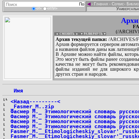
◄
-
Главная
-
Сервис
-
Библио
Универсальн
«И»
«ИЛИ»
Архи
F
(/ARCHIV
◄ СМЕНИТЬ
►
|
▼ РАЗВЕРНУТЬ ▼
Архив текущей папки:
/ARCHIVES/F
Архив формируется сервером автомати
а названия файлов даны как латиницей
В Архиве можно найти файлы, которы
Это могут быть файлы ранее созданны
качества не могут быть рекомендован
файлы изданий не для широкого кру
других стран и народов.
 Имя
...
<Назад---------<
_Fasmer_M..zip
Фасмер М._ Этимологический словарь русско
Фасмер М._ Этимологический словарь русско
Фасмер М._ Этимологический словарь русско
Фасмер М._ Этимологический словарь русско
Fasmer_M.__Etimologicheskiy_slovar'_russk
Fasmer_M.__Etimologicheskiy_slovar'_russk