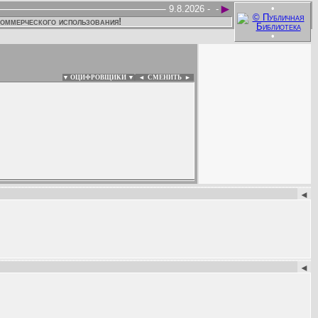
►
•
9.8.2026 -
-
коммерческого использования!
•
▼ ОЦИФРОВЩИКИ ▼
|
◄
СМЕНИТЬ ►
:
◄
◄