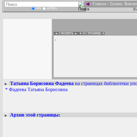
◄
-
Главная
-
Сервис
-
Библио
«И»
«ИЛИ»
Ун
◄ СМЕНИТЬ
►
|
▼ О СТРАНИЦЕ ▼
.
Татьяна Борисовна Фадеева
на страницах библиотеки упо
►
Вадим Ершов...
*
Фадеева Татьяна Борисовна
...
СПИСОК НЕКОТОРЫХ ОЦИФРОВА
...
Архив этой страницы:
►