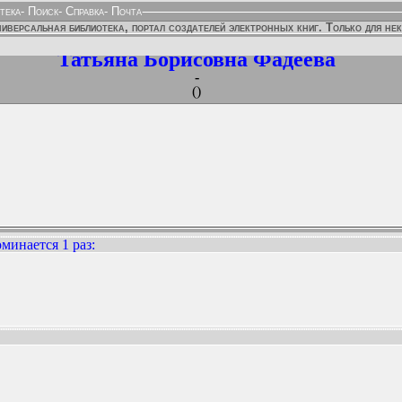
тека
-
Поиск
-
Справка
-
Почта
иверсальная библиотека, портал создателей электронных книг. Только для не
Татьяна Борисовна Фадеева
-
()
минается 1 раз
:
ННЫХ ИЗДАНИЙ: