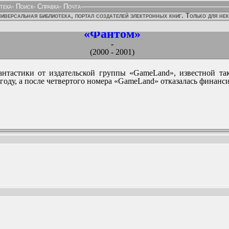
тека
-
Поиск
-
Справка
-
Почта
иверсальная библиотека, портал создателей электронных книг. Только для не
«Фантом»
-
(2000 - 2001)
нтастики от издательской группы «GameLand», известной та
году, а после четвертого номера «GameLand» отказалась финанс
ННЫХ ИЗДАНИЙ: