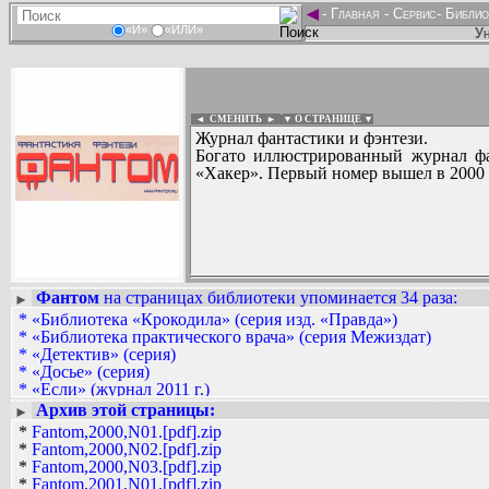
◄
-
Главная
-
Сервис
-
Библио
«И»
«ИЛИ»
Ун
◄ СМЕНИТЬ
►
|
▼ О СТРАНИЦЕ ▼
Журнал фантастики и фэнтези.
Богато иллюстрированный журнал фа
«Хакер». Первый номер вышел в 2000 
Фантом
на страницах библиотеки упоминается 34 раза
:
►
Вадим Ершов...
*
«Библиотека «Крокодила» (серия изд. «Правда»)
звездочет, Олег...
*
«Библиотека практического врача» (серия Межиздат)
*
«Детектив» (серия)
СПИСОК НЕКОТОРЫХ ОЦИФРОВА
*
«Досье» (серия)
...
*
«Если» (журнал 2011 г.)
*
«Зарубежный детектив» (серия издательства «Радуга»)
Архив этой страницы:
►
*
«Литературные памятники». Выпуски У-Я (серия)
*
Fantom,2000,N01.[pdf].zip
*
«Моделист-конструктор» (журнал 1995 г.)
*
Fantom,2000,N02.[pdf].zip
*
«Моделист-конструктор» (журнал 2003 г.)
*
Fantom,2000,N03.[pdf].zip
*
«Наука и жизнь» (журнал 1980-89 гг.)
*
Fantom,2001,N01.[pdf].zip