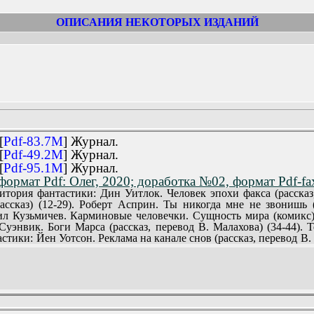
ОПИСАНИЯ НЕКОТОРЫХ ИЗДАНИЙ
ского прогресса» (серия АН)
[
Pdf-83.7M
] Журнал.
[
Pdf-49.2M
] Журнал.
[
Pdf-95.1M
] Журнал.
ормат Pdf: Олег, 2020; доработка №02, формат Pdf-fax
ия фантастики: Дин Уитлок. Человек эпохи факса (рассказ, 
ссказ) (12-29). Роберт Асприн. Ты никогда мне не звонишь (р
л Кузьмичев. Карминовые человечки. Сущность мира (комикс) 
уэнвик. Боги Марса (рассказ, перевод В. Малахова) (34-44). 
астики: Йен Уотсон. Реклама на канале снов (рассказ, перевод В.
 Комардин. Бешеный металл. Агент Z (комикс) (54-64). Террит
Элизабет Мун. Счастливая лягушка (рассказ, перевод Л. Николе
В. Обручева) (74-83). Территория комикса: Алим Велитов. Слепой
р С. Кларк - человек, создавший настоящее (статья) (87-89). А
igh Tech News. Новости на грани фантастики (94-96).
анов. Ловушка для муравьев (рассказ, иллюстрации Н. Мар