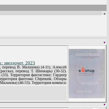
◄
▼
: звездочет, 2023
перевод В. Малахова) (4-11). Алексей
ассказ, перевод Т. Шинкарь) (30-32).
(33). Территория фантастики: Гарднер
Территория фантома: Chipmunk. Обзоры
 Малахова) (46-53). Территория комикса:
ория фантома: Макс Фрай. Обзоры книг
нко) (66-73). Эдвард Ф. Шейвер. Третий
 (комикс) (84-86). Территория фантома:
лександр Павленко. Дракула - Великий и
▼
келлова) (4-7). Ден Уитлок. Все или