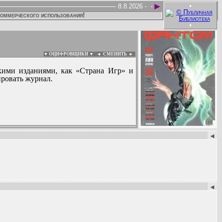
►
•
8.8.2026 -
-
коммерческого использования!
•
▼ ОЦИФРОВЩИКИ ▼
|
◄
СМЕНИТЬ ►
кими изданиями, как «Страна Игр» и
ировать журнал.
:
◄
◄