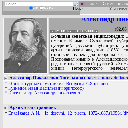
◄
-
Главная
-
Сервис
-
Библио
«И»
«ИЛИ»
Универсаль
Т
Александр Ник
(02.08
◄ СМЕНИТЬ
►
|
▼ О СТРАНИЦЕ ▼
Большая советская энциклопедия:
Э
имение Климове Смоленской губерн
губернии), русский публицист, у
артиллерийской академии (1853) сл
отливкой пушек для обороны Севас
Преподавал химию в Александровско
редактировал первый русский «Хими
химии Петербургского земледе
лесотехническая академия им. Кирова
за которые был удостоен степени поч
Александр Николаевич Энгельгардт
на страницах библио
►
(1870). За распространение среди сту
*
«Литературные памятники». Выпуски У-Я (серия)
Вадим Ершов...
и заключен в Петропавловскую крепос
*
Кузнецов Иван Васильевич (философ)
...
Батищево, где создал образцовое хоз
*
Энгельгардт Александр Николаевич
подготовки «интеллигентных землевл
СПИСОК НЕКОТОРЫХ ОЦИФРОВА
опубликовано в «Отечественных зап
...
Европы», 1887, №5; отдельные издани
Архив этой страницы:
►
сельского хозяйства, в которых д
*
Engel'gardt_A.N.__Iz_derevni._12_pisem._1872-1887.(1956).[djv
капиталистической эволюции помещ
Марксу и высоко оценены В.И. Ленины
они сочетали черты буржуазного прос
причиной бедственного положения кре