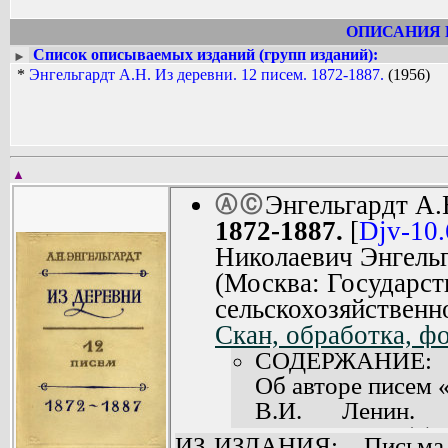
выступающих тормозом развития пр
защищал народническую теорию особо
ОПИСАНИЯ 
развития России, выступал за унич
Список описываемых изданий (групп изданий):
►
земли крестьянам, рассчитывал осуще
*
Энгельгардт A.H. Из деревни. 12 писем. 1872-1887.
(1956)
отношений путем реформ. Э. призыва
артели «интеллигентных мужиков», ко
основе. Система ведения хозяйства 
народнические воззрения Э.
▲
Энгельгардт A
Ⓐ
Ⓒ
1872-1887.
[
Djv-10
Николаевич Энгельг
(Москва: Государст
сельскохозяйственн
Скан, обработка, ф
СОДЕРЖАНИЕ:
Об авторе писем «
В.И. Ленин. 
«наследству» (7).
ИЗ ИЗДАНИЯ: ...Письма 