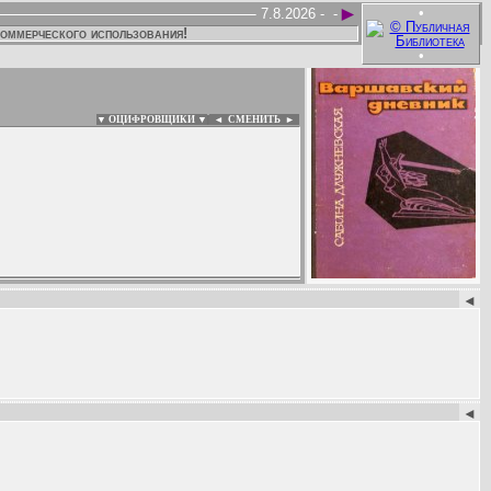
►
•
7.8.2026 -
-
коммерческого использования!
•
▼ ОЦИФРОВЩИКИ ▼
|
◄
СМЕНИТЬ ►
:
◄
◄