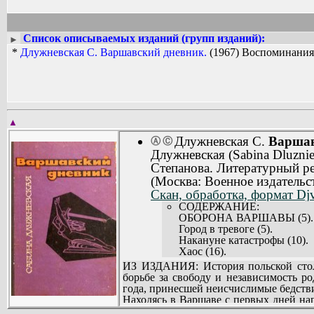
Список описываемых изданий (групп изданий):
►
*
Длужневская С. Варшавский дневник.
(1967) Воспоминания
▲
Длужневская С.
Варшав
Ⓐ
Ⓒ
Длужневская (Sabina Dluzni
Степанова. Литературный р
(Москва: Военное издатель
Скан, обработка, формат Dj
СОДЕРЖАНИЕ:
ОБОРОНА ВАРШАВЫ (5).
Город в тревоге (5).
Накануне катастрофы (10).
Хаос (16).
Катастрофа (23).
ИЗ ИЗДАНИЯ: История польской столи
Ночь (29).
борьбе за свободу и независимость р
В окруженном городе (35).
года, принесшей неисчислимые бедстви
Отречение (39).
Находясь в Варшаве с первых дней на
Уничтожение (42).
происходившего в столице, а позже - л