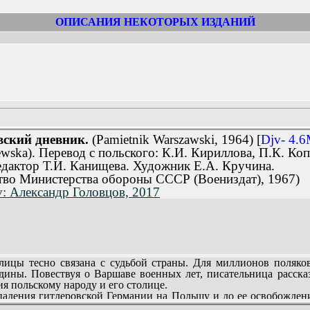
ОПИСАНИЯ НЕКОТОРЫХ ИЗДАНИЙ
ский дневник.
(Pamietnik Warszawski, 1964) [
Djv- 4.
ewska). Перевод с польского: К.И. Кириллова, П.К. Ко
едактор Т.И. Канищева. Художник Е.А. Кручина.
ство Министерства обороны СССР (Воениздат), 1967)
v: Александр Головцов, 2017
цы тесно связана с судьбой страны. Для миллионов поляко
одины. Повествуя о Варшаве военных лет, писательница расска
я польскому народу и его столице.
падения гитлеровской Германии на Польшу и до ее освобождени
етописцем событий этого периода.