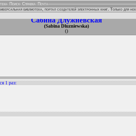
тека
-
Поиск
-
Справка
-
Почта
иверсальная библиотека, портал создателей электронных книг. Только для не
Сабина Длужневская
(Sabina Dluzniewska)
()
я 1 раз
:
ННЫХ ИЗДАНИЙ: