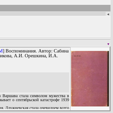
◄
▼
6M
] Воспоминания. Автор: Сабина
пикова, А.И. Орешкина, И.А.
в Варшава стала символом мужества в
зывает о сентябрьской катастрофе 1939
я, Длужневская стала очевидцем всего