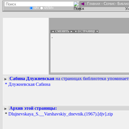
◄
-
Главная
-
Сервис
-
Библио
«И»
«ИЛИ»
Ун
◄ СМЕНИТЬ
►
|
▼ О СТРАНИЦЕ ▼
.
Сабина Длужневская
на страницах библиотеки упоминаетс
►
Вадим Ершов...
*
Длужневская Сабина
...
СПИСОК НЕКОТОРЫХ ОЦИФРОВА
...
Архив этой страницы:
►
*
Dlujnevskaya_S.__Varshavskiy_dnevnik.(1967).[djv].zip