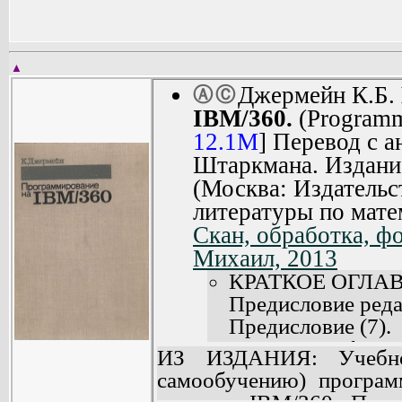
▲
Джермейн К.Б.
Ⓐ
Ⓒ
IBM/360.
(Programm
12.1M
] Перевод с а
Штаркмана. Издание
(Москва: Издательс
литературы по мате
Скан, обработка, фо
Михаил, 2013
КРАТКОЕ ОГЛА
Предисловие редак
Предисловие (7).
Глава 1. Перфокар
ИЗ ИЗДАНИЯ: Учебно
Глава 2. Математи
самообучению) програм
Глава 3. Вычисли