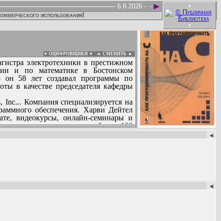
►
•
6.8.2026 -
-
коммерческого использования!
•
▼ ОЦИФРОВЩИКИ ▼
|
◄
СМЕНИТЬ ►
агистра электротехники в престижном
фии и по математике в Бостонском
го он 58 лет создавал программы по
оты в качестве председателя кафедры
, Inc... Компания специализируется на
раммного обеспечения. Харви Дейтел
те, видеокурсы, онлайн-семинары и
еждународное признание: более 100
:
тальянском, китайском, португальском,
◄
 айтишниками, они позволяют каждому
 различных языках.
◄