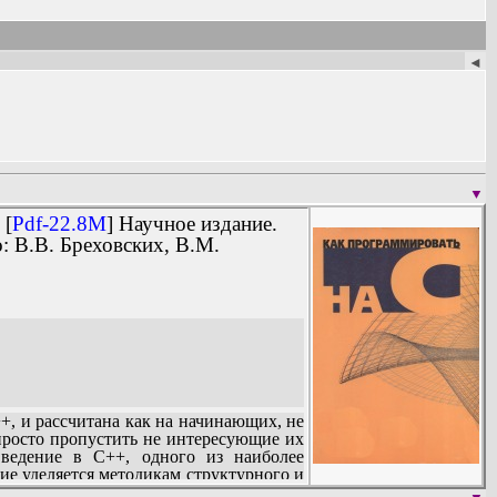
◄
▼
 [
Pdf-22.8M
] Научное издание.
о: В.В. Бреховских, B.M.
, и рассчитана как на начинающих, не
росто пропустить не интересующие их
введение в C++, одного из наиболее
ие уделяется методикам структурного и
сервер (34).
нные упражнения знакомят читателя с