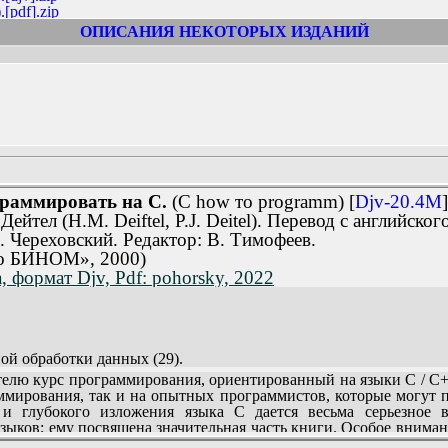
[pdf].zip
ОПИСАНИЯ НЕКОТОРЫХ ИЗДАНИЙ
раммировать на C.
(C how то programm) [
Djv-20.4M
]
йтел (Н.М. Deiftel, P.J. Deitel). Перевод с английског
. Череховский. Редактор: В. Тимофеев.
во БИНОМ», 2000)
 формат Djv, Pdf: pohorsky, 2022
й обработки данных (29).
лю курс программирования, ориентированный на языки C / C++
2).
мирования, так и на опытных программистов, которые могут п
я компьютера (33).
и глубокого изложения языка С дается весьма серьезное 
ультипрограммирование и разделение времени (34).
ыков; ему посвящена значительная часть книги. Особое вниман
ния, распределенные вычисления и вычисления в модели клиент/
ирования больших программных систем. Примеры и многочисле