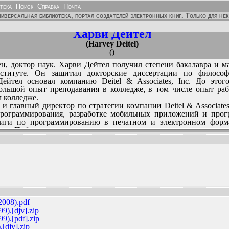
тека
-
Поиск
-
Справка
-
Почта
иверсальная библиотека, портал создателей электронных книг. Только для не
Харви Дейтел
(Harvey Deitel)
()
н, доктор наук. Харви Дейтел получил степени бакалавра и м
институте. Он защитил докторские диссертации по филосо
ейтел основал компанию Deitel & Associates, Inc. До это
ольшой опыт преподавания в колледже, в том числе опыт раб
 колледже.
и главный директор по стратегии компании Deitel & Associates
рограммирования, разработке мобильных приложений и прог
ниги по программированию в печатном и электронном форма
сы. Публикации ведущих сотрудников компании получили м
ком, немецком, русском, испанском, французском, польском, и
 Книги авторов решают проблемы, стоящие перед современными
нными вычислительными технологиями и программированием на
ННЫХ ИЗДАНИЙ:
008).pdf
).[djv].zip
).[pdf].zip
[djv].zip