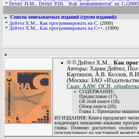
*
Deytel_H.M.,_Deytel_P.Dj.__Kak_programmirovat'_na_C.(2000).
Список описываемых изданий (групп изданий):
►
*
Дейтел Х.М... Как программировать на C.
(2000)
*
Дейтел Х.М... Как программировать на C++.
(1999)
▲
Дейтел Х.М...
Как прог
Ⓐ
Ⓒ
Авторы: Харви Дейтел, Пол Де
Карташов, A.B. Козлов, В.И
(Москва: ЗАО «Издательст
Скан: AAW, OCR, обработка,
СОДЕРЖАНИЕ:
Предисловие (17).
Об этой книге (18).
Обзор книги (20).
Глава 1. Принципы машинно
1.1. Введение (30).
ИЗ ИЗДАНИЯ: Книга предлагает читате
1.2. Что такое компьютер? (3
владеющих никакими языками програм
1.3. Внутренняя организаци
главы. Помимо достаточно полного 
1.4. Пакетная обработка, м
перспективных на настоящий момент яз
1.5. Персональные вычисле
объектно-ориентированного программ