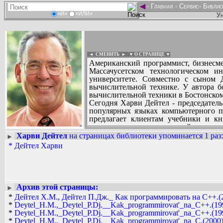
◄
-
Главная
-
Сервис
-
Библио
«И»
«ИЛИ»
Ун
◄ СМЕНИТЬ
►
|
▼ О СТРАНИЦЕ ▼
Американский программист, бизнесме
Массачусетском технологическом 
университете. Совместно с сыном Д
вычислительной технике. У автора б
вычислительной техники в Бостонском
Сегодня Харви Дейтел - председатель 
популярных языках компьютерного п
предлагает клиентам учебники и к
интерактивные мультимедийные кур
переводов книг опубликовано на японс
Харви Дейтел
на страницах библиотеки упоминается 1 раз
:
►
Вадим Ершов...
греческом, урду и турецком языках.
*
Дейтел Харви
...
читателю познакомиться с революцио
СПИСОК НЕКОТОРЫХ ОЦИФРОВА
...
Архив этой страницы:
►
*
Дейтел Х.М., Дейтел П.Дж._ Как программировать на C++.(2
*
Deytel_H.M.,_Deytel_P.Dj.__Kak_programmirovat'_na_C++.(1999
*
Deytel_H.M.,_Deytel_P.Dj.__Kak_programmirovat'_na_C++.(1999
*
Deytel_H.M.,_Deytel_P.Dj.__Kak_programmirovat'_na_C.(2000).